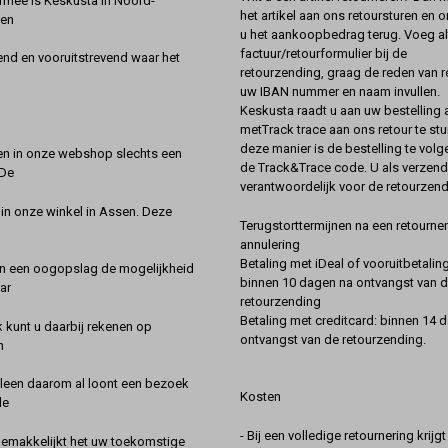
rmee is Keskusta in Noord-
het artikel aan ons retoursturen en 
een
u het aankoopbedrag terug. Voeg alt
factuur/retourformulier bij de
nd en vooruitstrevend waar het
retourzending, graag de reden van r
uw IBAN nummer en naam invullen.
Keskusta raadt u aan uw bestelling a
metTrack trace aan ons retour te stu
deze manier is de bestelling te vol
en in onze webshop slechts een
de Track&Trace code. U als verzend
 De
verantwoordelijk voor de retourzend
 in onze winkel in Assen. Deze
Terugstorttermijnen na een retourner
annulering
Betaling met iDeal of vooruitbetaling
in een oogopslag de mogelijkheid
binnen 10 dagen na ontvangst van 
ar
retourzending
Betaling met creditcard: binnen 14 
k kunt u daarbij rekenen op
ontvangst van de retourzending.
n
lleen daarom al loont een bezoek
Kosten
de
- Bij een volledige retournering krijg
gemakkelijkt het uw toekomstige