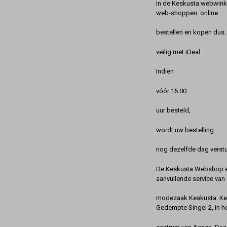
In de Keskusta webwinke
web-shoppen: online
bestellen en kopen dus. 
veilig met iDeal.
Indien
vóór 15.00
uur besteld,
wordt uw bestelling
nog dezelfde dag verstu
De Keskusta Webshop en
aanvullende service van 
modezaak Keskusta. Kes
Gedempte Singel 2, in h