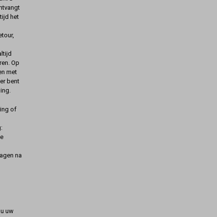
ontvangt
ijd het
etour,
ltijd
ren. Op
gen met
er bent
ing.
ing of
:
de
dagen na
t u uw