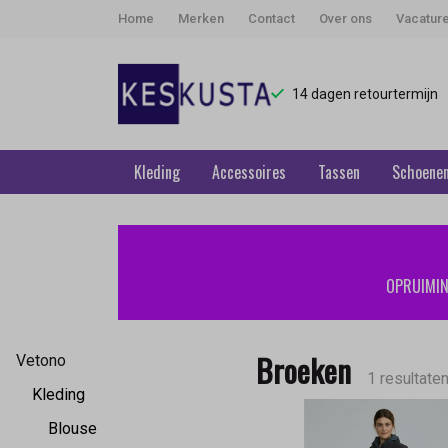
Home
Merken
Contact
Over ons
Vacatur
14 dagen retourtermijn
Kleding
Accessoires
Tassen
Schoene
Broeken
-
OPRUIMING
Keskusta
Broeken
Vetono
1 resultate
Kleding
Blouse