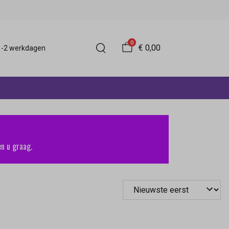
0
€ 0,00
 1-2 werkdagen
n u graag.