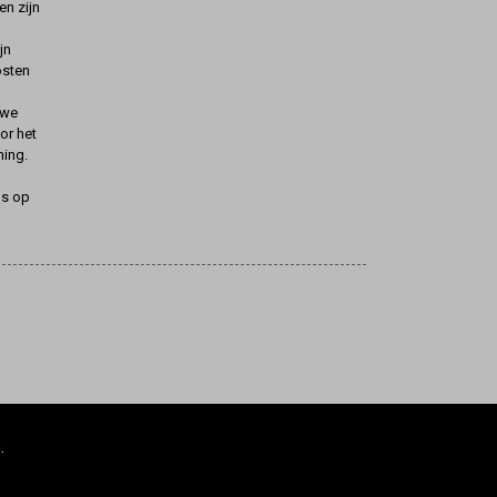
n zijn
jn
osten
uwe
oor het
ning.
ns op
.