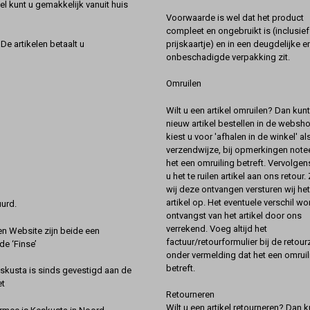
l kunt u gemakkelijk vanuit huis
Voorwaarde is wel dat het product
compleet en ongebruikt is (inclusief
prijskaartje) en in een deugdelijke e
De artikelen betaalt u
onbeschadigde verpakking zit.
Omruilen
Wilt u een artikel omruilen? Dan kun
nieuw artikel bestellen in de websh
kiest u voor 'afhalen in de winkel' al
verzendwijze, bij opmerkingen notee
het een omruiling betreft. Vervolgen
u het te ruilen artikel aan ons retour.
wij deze ontvangen versturen wij he
artikel op. Het eventuele verschil wor
urd.
ontvangst van het artikel door ons
verrekend. Voeg altijd het
 Website zijn beide een
factuur/retourformulier bij de retou
de ‘Finse’
onder vermelding dat het een omruil
betreft.
kusta is sinds gevestigd aan de
et
Retourneren
Wilt u een artikel retourneren? Dan k