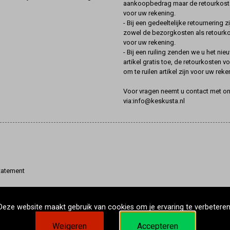
aankoopbedrag maar de retourkoste
voor uw rekening.
- Bij een gedeeltelijke retournering zi
zowel de bezorgkosten als retourk
voor uw rekening.
- Bij een ruiling zenden we u het nie
artikel gratis toe, de retourkosten v
om te ruilen artikel zijn voor uw reke
Voor vragen neemt u contact met o
via:info@keskusta.nl
tatement
Deze website maakt gebruik van cookies om je ervaring te verbeteren
Weigeren
Accepteren