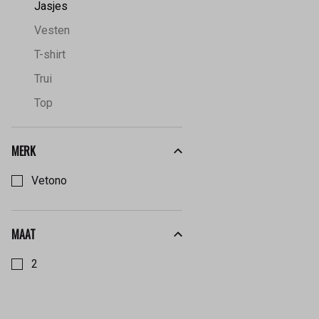
Jasjes
Vesten
T-shirt
Trui
Top
MERK
Kies een Merk om op te filteren
Vetono
MAAT
Kies een Maat om op te filteren
2