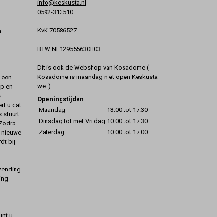
info@keskusta.nl
0592-313510
KvK 70586527
n
BTW NL129555630B03
Dit is ook de Webshop van Kosadome (
Kosadome is maandag niet open Keskusta
t een
wel )
op en
s
Openingstijden
rt u dat
Maandag
13.00 tot 17.30
s stuurt
Dinsdag tot met Vrijdag
10.00 tot 17.30
 Zodra
Zaterdag
10.00 tot 17.00
t nieuwe
dt bij
rzending
ing
unt u