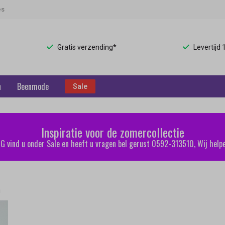
es
Gratis verzending*
Levertijd
n
Beenmode
Sale
Inspiratie voor de zomercollectie
 vind u onder Sale en heeft u vragen bel gerust 0592-313510, Wij helpe
n