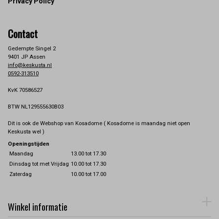
Privacy Policy
Contact
Gedempte Singel 2
9401 JP Assen
info@keskusta.nl
0592-313510
KvK 70586527
BTW NL129555630B03
Dit is ook de Webshop van Kosadome ( Kosadome is maandag niet open
Keskusta wel )
Openingstijden
Maandag
13.00 tot 17.30
Dinsdag tot met Vrijdag
10.00 tot 17.30
Zaterdag
10.00 tot 17.00
Winkel informatie