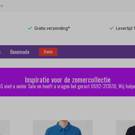
es
Gratis verzending*
Levertijd
n
Beenmode
Sale
Inspiratie voor de zomercollectie
 vind u onder Sale en heeft u vragen bel gerust 0592-313510, Wij helpe