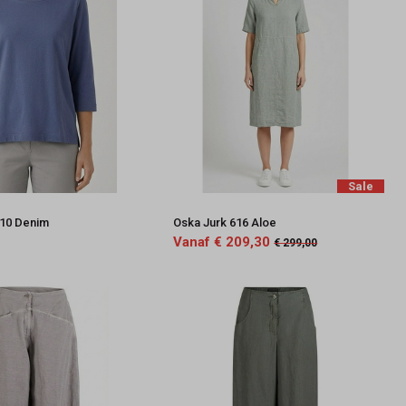
Sale
610 Denim
Oska Jurk 616 Aloe
Vanaf € 209,30
€ 299,00