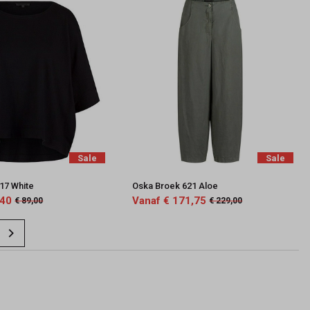
Sale
Sale
617 White
Oska Broek 621 Aloe
,40
Vanaf € 171,75
€ 89,00
€ 229,00