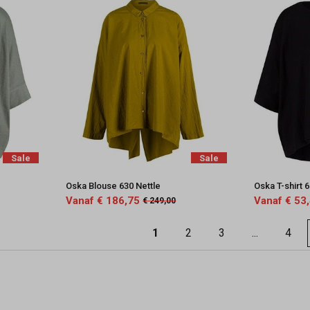
Sale
Sale
Oska Blouse 630 Nettle
Oska T-shirt 
Vanaf € 186,75
Vanaf € 53
€ 249,00
1
2
3
...
4