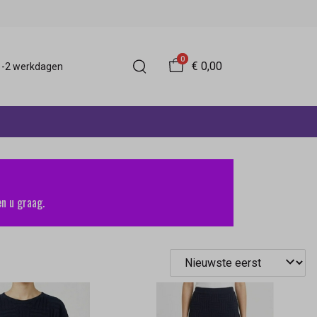
0
€ 0,00
 1-2 werkdagen
n u graag.