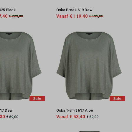
625 Black
Oska Broek 619 Dew
7,40
Vanaf € 119,40
€ 229,00
€ 199,00
Sale
Sale
617 Dew
Oska T-shirt 617 Aloe
,30
Vanaf € 53,40
€ 89,00
€ 89,00