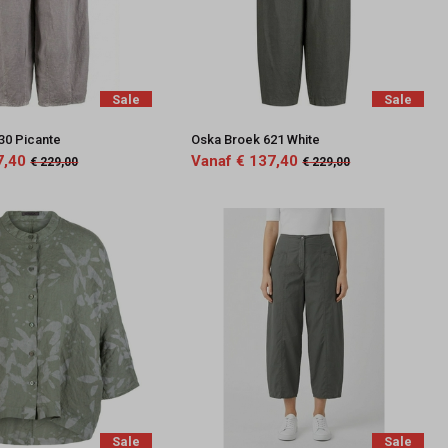
Sale
Sale
30 Picante
Oska Broek 621 White
7,40
Vanaf € 137,40
€ 229,00
€ 229,00
Sale
Sale