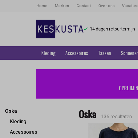
Home
Merken
Contact
Over ons
Vacatur
14 dagen retourtermijn
Kleding
Accessoires
Tassen
Schoene
Oska
-
OPRUIMING
Keskusta
Oska
Oska
136 resultaten
Kleding
Accessoires