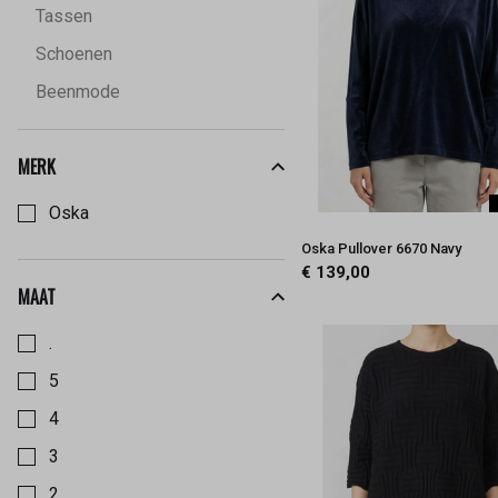
Tassen
Schoenen
Beenmode
MERK
Kies een Merk om op te filteren
Oska
Oska Pullover 6670 Navy
€ 139,00
MAAT
Kies een Maat om op te filteren
.
5
4
3
2