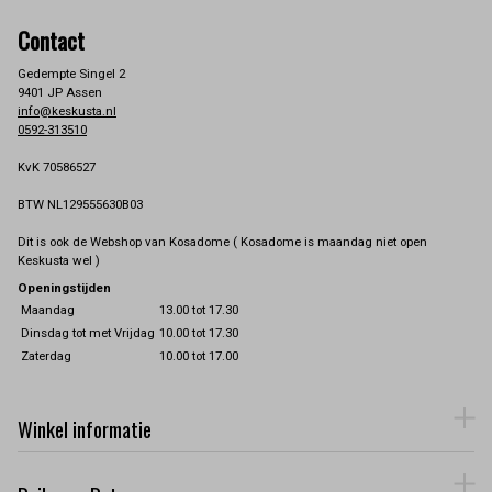
Contact
Gedempte Singel 2
9401 JP Assen
info@keskusta.nl
0592-313510
KvK 70586527
BTW NL129555630B03
Dit is ook de Webshop van Kosadome ( Kosadome is maandag niet open
Keskusta wel )
Openingstijden
Maandag
13.00 tot 17.30
Dinsdag tot met Vrijdag
10.00 tot 17.30
Zaterdag
10.00 tot 17.00
Winkel informatie