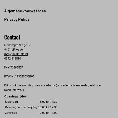
Footer
Algemene voorwaarden
Privacy Policy
Contact
Gedempte Singel 2
9401 JP Assen
info@keskusta.nl
0592-313510
KvK 70586527
BTW NL129555630B03
Dit is ook de Webshop van Kosadome ( Kosadome is maandag niet open
Keskusta wel )
Openingstijden
Maandag
13.00 tot 17.30
Dinsdag tot met Vrijdag
10.00 tot 17.30
Zaterdag
10.00 tot 17.00