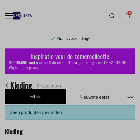
0
Gratis verzending*
Kleding
Inspiratie voor de zomercollectie
-
OPRUIMING vind u onder Sale en heeft u vragen bel gerust 0592-313510,
Wij helpen u graag.
Keskusta
Kleding
0 resultaten
Filters
Geen producten gevonden
Kleding