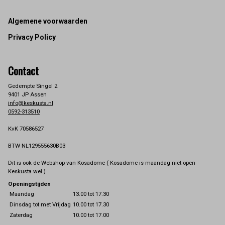
Footer
Algemene voorwaarden
Privacy Policy
Contact
Gedempte Singel 2
9401 JP Assen
info@keskusta.nl
0592-313510
KvK 70586527
BTW NL129555630B03
Dit is ook de Webshop van Kosadome ( Kosadome is maandag niet open
Keskusta wel )
Openingstijden
Maandag
13.00 tot 17.30
Dinsdag tot met Vrijdag
10.00 tot 17.30
Zaterdag
10.00 tot 17.00