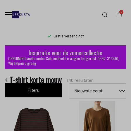
0
Levertijd 1-2 werkdagen
T-
Inspiratie voor de zomercollectie
shirt
OPRUIMING vind u onder Sale en heeft u vragen bel gerust 0592-313510,
Wij helpen u graag.
korte
T-shirt korte mouw
mouw
140 resultaten
Filters
-
Keskusta