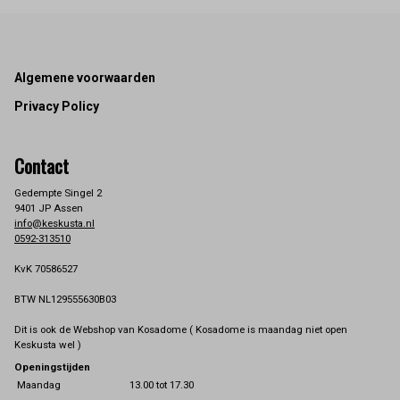
Footer
Algemene voorwaarden
Privacy Policy
Contact
Gedempte Singel 2
9401 JP Assen
info@keskusta.nl
0592-313510
KvK 70586527
BTW NL129555630B03
Dit is ook de Webshop van Kosadome ( Kosadome is maandag niet open
Keskusta wel )
Openingstijden
Maandag
13.00 tot 17.30