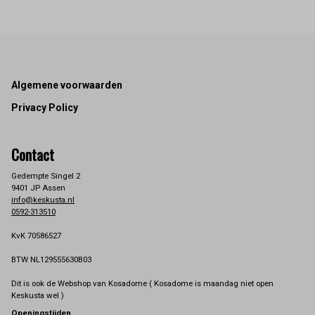
Footer
Algemene voorwaarden
Privacy Policy
Contact
Gedempte Singel 2
9401 JP Assen
info@keskusta.nl
0592-313510
KvK 70586527
BTW NL129555630B03
Dit is ook de Webshop van Kosadome ( Kosadome is maandag niet open
Keskusta wel )
Openingstijden