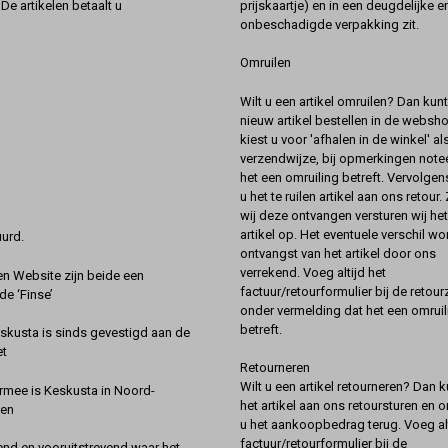
prijskaartje) en in een deugdelijke e
De artikelen betaalt u
onbeschadigde verpakking zit.
Omruilen
Wilt u een artikel omruilen? Dan kun
nieuw artikel bestellen in de websh
kiest u voor 'afhalen in de winkel' al
verzendwijze, bij opmerkingen notee
het een omruiling betreft. Vervolgen
u het te ruilen artikel aan ons retour.
wij deze ontvangen versturen wij he
artikel op. Het eventuele verschil wor
urd.
ontvangst van het artikel door ons
verrekend. Voeg altijd het
 Website zijn beide een
factuur/retourformulier bij de retou
de ‘Finse’
onder vermelding dat het een omruil
betreft.
kusta is sinds gevestigd aan de
et
Retourneren
Wilt u een artikel retourneren? Dan k
rmee is Keskusta in Noord-
het artikel aan ons retoursturen en 
een
u het aankoopbedrag terug. Voeg alt
factuur/retourformulier bij de
nd en vooruitstrevend waar het