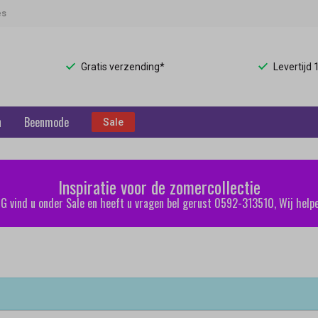
es
Gratis verzending*
Levertijd
n
Beenmode
Sale
Inspiratie voor de zomercollectie
 vind u onder Sale en heeft u vragen bel gerust 0592-313510, Wij helpe