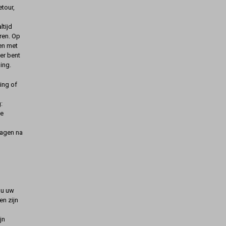
etour,
ltijd
ren. Op
gen met
er bent
ing.
ing of
:
de
dagen na
t u uw
n zijn
jn