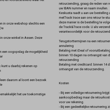
retourzending, graag de reden van r
uw IBAN nummer en naam invullen.
Keskusta raadt u aan uw bestelling a
metTrack trace aan ons retour te stu
deze manier is de bestelling te vol
en in onze webshop slechts een
de Track&Trace code. U als verzend
 De
verantwoordelijk voor de retourzend
 in onze winkel in Assen. Deze
Terugstorttermijnen na een retourner
annulering
Betaling met iDeal of vooruitbetaling
in een oogopslag de mogelijkheid
binnen 10 dagen na ontvangst van 
ar
retourzending
Betaling met creditcard: binnen 14 
k kunt u daarbij rekenen op
ontvangst van de retourzending.
n
lleen daarom al loont een bezoek
Kosten
de
- Bij een volledige retournering krijg
gemakkelijkt het uw toekomstige
aankoopbedrag maar de retourkoste
voor uw rekening.
- Bij een gedeeltelijke retournering zi