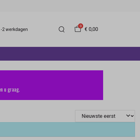
0
€ 0,00
 1-2 werkdagen
n u graag.