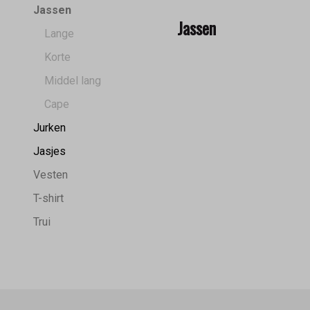
Jassen
Jassen
Lange
Korte
Middel lang
Cape
Jurken
Jasjes
Vesten
T-shirt
Trui