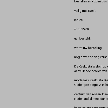
bestellen en kopen dus. 
veilig met iDeal.
Indien
vóór 15.00
uur besteld,
wordt uw bestelling
nog dezelfde dag verstu
De Keskusta Webshop en
aanvullende service van 
modezaak Keskusta. Kes
Gedempte Singel 2, in h
centrum van Assen. Daa
Nederland al meer dan 
halve eeuw toonaangeve