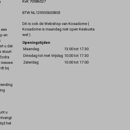
KvK 70586527
n
BTW NL129555630B03
Dit is ook de Webshop van Kosadome (
Kosadome is maandag niet open Keskusta
t een
wel )
op en
s
Openingstijden
rt u dat
Maandag
13.00 tot 17.30
s stuurt
Dinsdag tot met Vrijdag
10.00 tot 17.30
 Zodra
Zaterdag
10.00 tot 17.00
t nieuwe
dt bij
rzending
ing
unt u
ontvangt
ijd het