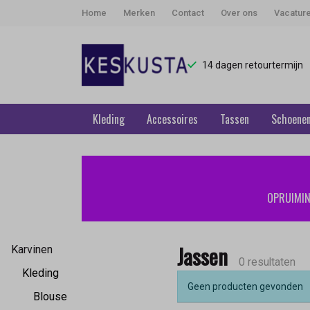
Home
Merken
Contact
Over ons
Vacatur
14 dagen retourtermijn
Kleding
Accessoires
Tassen
Schoene
Jassen
-
OPRUIMING
Keskusta
Jassen
Karvinen
0 resultaten
Kleding
Geen producten gevonden
Blouse