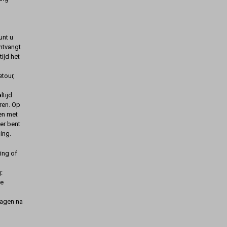
unt u
ontvangt
ijd het
etour,
ltijd
ren. Op
gen met
er bent
ing.
ing of
:
de
dagen na