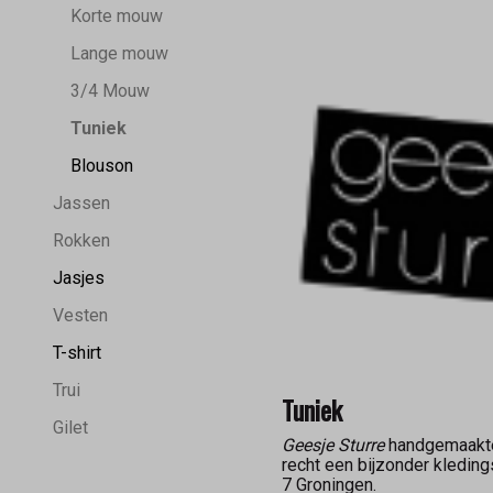
Korte mouw
Lange mouw
3/4 Mouw
Tuniek
Blouson
Jassen
Rokken
Jasjes
Vesten
T-shirt
Trui
Tuniek
Gilet
Geesje Sturre
handgemaakte 
recht een bijzonder kledin
7 Groningen.