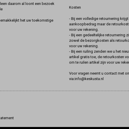
lleen daarom al loont een bezoek
Kosten
de
- Bij een volledige retournering krijg
gemakkelijkt het uw toekomstige
aankoopbedrag maar de retourkoste
voor uw rekening.
- Bij een gedeeltelijke retournering zi
zowel de bezorgkosten als retourk
voor uw rekening.
- Bij een ruiling zenden we u het nie
artikel gratis toe, de retourkosten v
om te ruilen artikel zijn voor uw reke
Voor vragen neemt u contact met o
via:info@keskusta.nl
tatement