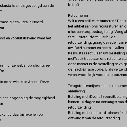
betreft.
kusta is sinds gevestigd aan de
et
Retourneren
Wilt u een artikel retourneren? Dan k
rmee is Keskusta in Noord-
het artikel aan ons retoursturen en 
een
u het aankoopbedrag terug. Voeg alt
factuur/retourformulier bij de
nd en vooruitstrevend waar het
retourzending, graag de reden van r
uw IBAN nummer en naam invullen.
Keskusta raadt u aan uw bestelling a
metTrack trace aan ons retour te stu
deze manier is de bestelling te vol
en in onze webshop slechts een
de Track&Trace code. U als verzend
 De
verantwoordelijk voor de retourzend
 in onze winkel in Assen. Deze
Terugstorttermijnen na een retourner
annulering
Betaling met iDeal of vooruitbetaling
in een oogopslag de mogelijkheid
binnen 10 dagen na ontvangst van 
ar
retourzending
Betaling met creditcard: binnen 14 
k kunt u daarbij rekenen op
ontvangst van de retourzending.
n