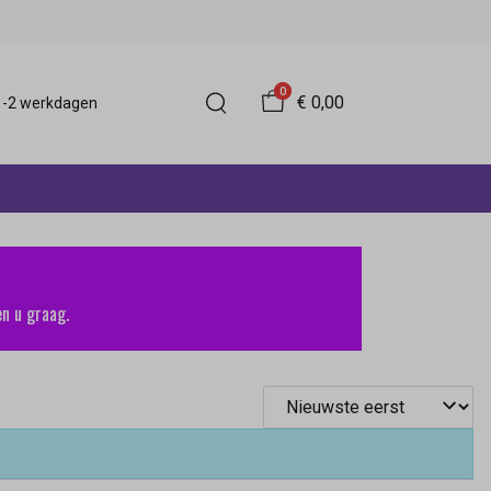
0
€ 0,00
 1-2 werkdagen
n u graag.