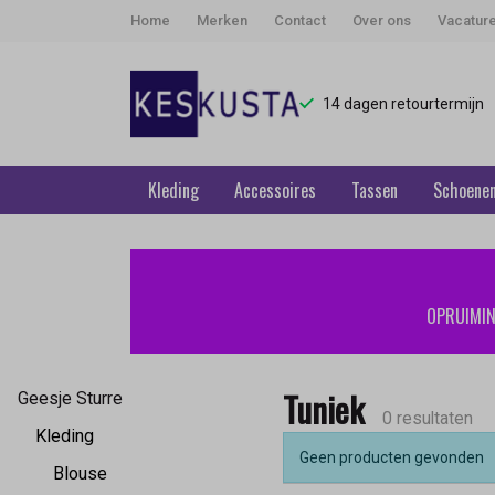
Home
Merken
Contact
Over ons
Vacatur
14 dagen retourtermijn
Kleding
Accessoires
Tassen
Schoene
Tuniek
-
OPRUIMING
Keskusta
Tuniek
Geesje Sturre
0 resultaten
Kleding
Geen producten gevonden
Blouse