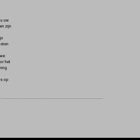
t u uw
n zijn
jn
osten
uwe
oor het
ning.
ns op