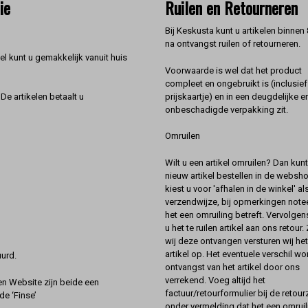
ie
Ruilen en Retourneren
Bij Keskusta kunt u artikelen binnen
na ontvangst ruilen of retourneren.
l kunt u gemakkelijk vanuit huis
Voorwaarde is wel dat het product
compleet en ongebruikt is (inclusief
prijskaartje) en in een deugdelijke e
De artikelen betaalt u
onbeschadigde verpakking zit.
Omruilen
Wilt u een artikel omruilen? Dan kun
nieuw artikel bestellen in de websh
kiest u voor 'afhalen in de winkel' al
verzendwijze, bij opmerkingen notee
het een omruiling betreft. Vervolgen
u het te ruilen artikel aan ons retour.
wij deze ontvangen versturen wij he
artikel op. Het eventuele verschil wor
urd.
ontvangst van het artikel door ons
verrekend. Voeg altijd het
 Website zijn beide een
factuur/retourformulier bij de retou
de ‘Finse’
onder vermelding dat het een omruil