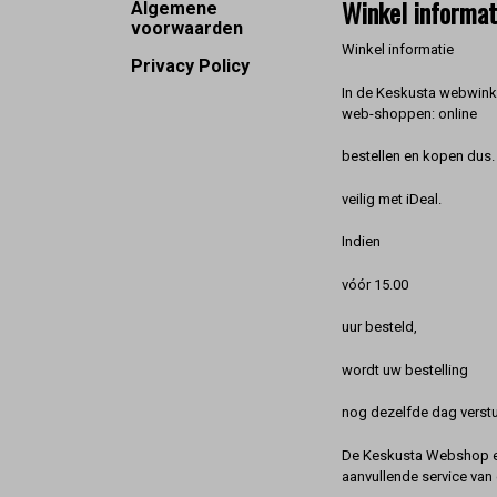
Footer
Winkel informat
Algemene
voorwaarden
Winkel informatie
Privacy Policy
In de Keskusta webwinke
web-shoppen: online
bestellen en kopen dus. 
veilig met iDeal.
Indien
vóór 15.00
uur besteld,
wordt uw bestelling
nog dezelfde dag verstu
De Keskusta Webshop en
aanvullende service van 