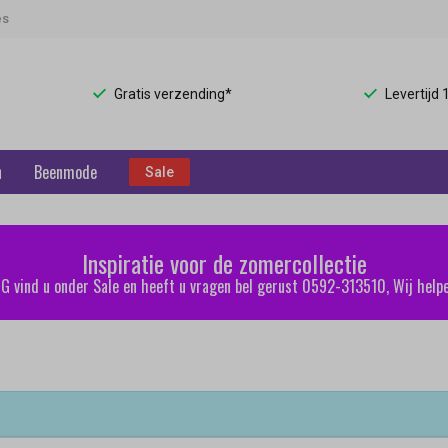
es
Gratis verzending*
Levertijd
n
Beenmode
Sale
Inspiratie voor de zomercollectie
 vind u onder Sale en heeft u vragen bel gerust 0592-313510, Wij helpe