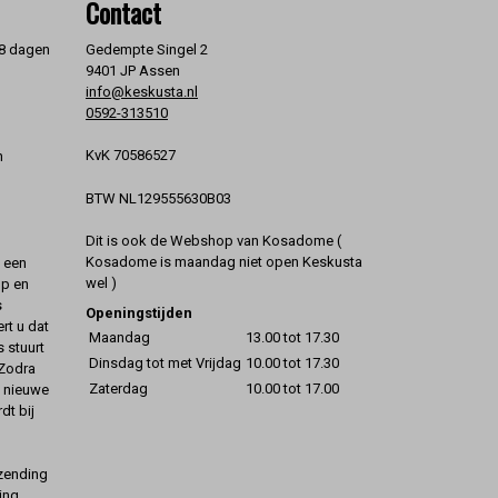
Contact
 8 dagen
Gedempte Singel 2
9401 JP Assen
info@keskusta.nl
0592-313510
KvK 70586527
n
BTW NL129555630B03
Dit is ook de Webshop van Kosadome (
Kosadome is maandag niet open Keskusta
t een
wel )
op en
s
Openingstijden
rt u dat
Maandag
13.00 tot 17.30
s stuurt
Dinsdag tot met Vrijdag
10.00 tot 17.30
 Zodra
Zaterdag
10.00 tot 17.00
t nieuwe
dt bij
rzending
ing