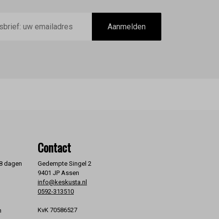
Aanmelden
Contact
 8 dagen
Gedempte Singel 2
9401 JP Assen
info@keskusta.nl
0592-313510
KvK 70586527
n