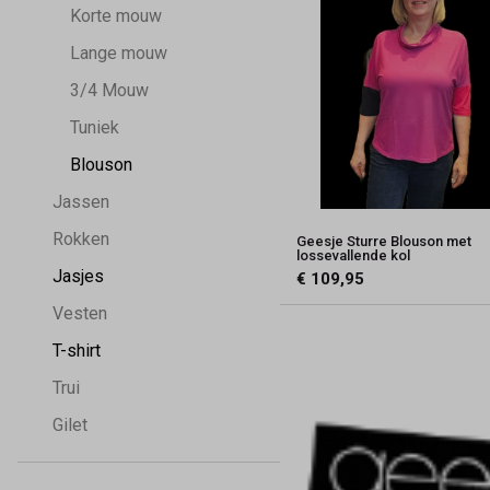
Korte mouw
Lange mouw
3/4 Mouw
Tuniek
Blouson
Jassen
Rokken
Geesje Sturre Blouson met
lossevallende kol
Jasjes
€ 109,95
Vesten
T-shirt
Trui
Gilet