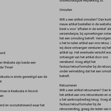
onbeschadigde verpakking zit.
Omruilen
Wilt u een artikel omruilen? Dan kun
nieuw artikel bestellen in de websh
kiest u voor 'afhalen in de winkel' al
verzendwijze, bij opmerkingen notee
het een omruiling betreft. Vervolgen
u het te ruilen artikel aan ons retour.
wij deze ontvangen versturen wij he
artikel op. Het eventuele verschil wor
urd.
ontvangst van het artikel door ons
verrekend. Voeg altijd het
 Website zijn beide een
factuur/retourformulier bij de retou
de ‘Finse’
onder vermelding dat het een omruil
betreft.
kusta is sinds gevestigd aan de
et
Retourneren
Wilt u een artikel retourneren? Dan k
rmee is Keskusta in Noord-
het artikel aan ons retoursturen en 
een
u het aankoopbedrag terug. Voeg alt
factuur/retourformulier bij de
nd en vooruitstrevend waar het
retourzending, graag de reden van r