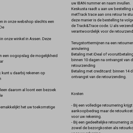
uw IBAN nummer en naam invullen.
Keskusta raadt u aan uw bestelling a
metTrack trace aan ons retour te stu
deze manier is de bestelling te vol
en in onze webshop slechts een
de Track&Trace code. U als verzend
 De
verantwoordelijk voor de retourzend
 in onze winkel in Assen. Deze
Terugstorttermijnen na een retourner
annulering
Betaling met iDeal of vooruitbetaling
in een oogopslag de mogelijkheid
binnen 10 dagen na ontvangst van 
ar
retourzending
Betaling met creditcard: binnen 14 
k kunt u daarbij rekenen op
ontvangst van de retourzending.
n
lleen daarom al loont een bezoek
Kosten
de
- Bij een volledige retournering krijg
gemakkelijkt het uw toekomstige
aankoopbedrag maar de retourkoste
voor uw rekening.
- Bij een gedeeltelijke retournering zi
zowel de bezorgkosten als retourk