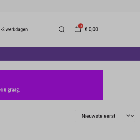
0
€ 0,00
 1-2 werkdagen
n u graag.