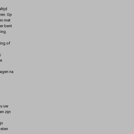
ltijd
ren. Op
gen met
er bent
ing.
ing of
:
de
dagen na
t u uw
n zijn
jn
osten