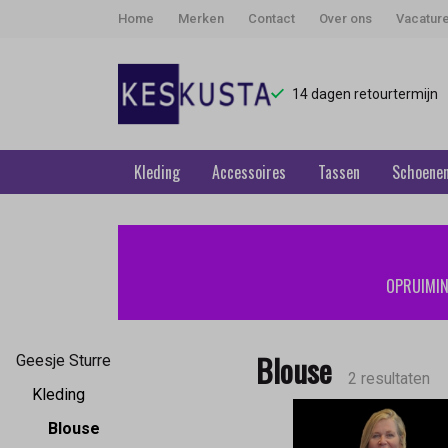
Home
Merken
Contact
Over ons
Vacatur
14 dagen retourtermijn
Kleding
Accessoires
Tassen
Schoene
Blouse
-
OPRUIMING
Keskusta
Blouse
Geesje Sturre
2 resultaten
Kleding
Blouse