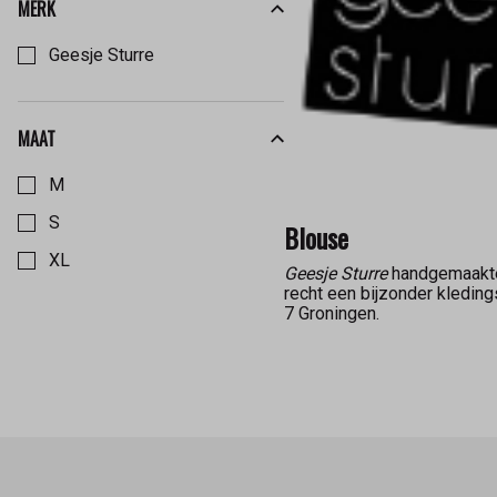
MERK
Kies een Merk om op te filteren
Geesje Sturre
MAAT
Kies een Maat om op te filteren
M
S
Blouse
XL
Geesje Sturre
handgemaakte 
recht een bijzonder kledin
7 Groningen.