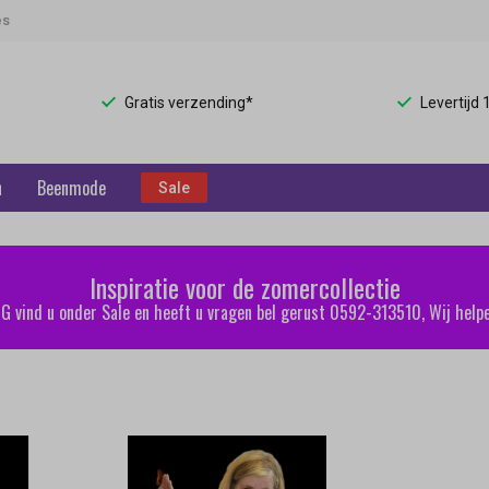
es
Gratis verzending*
Levertijd
n
Beenmode
Sale
Inspiratie voor de zomercollectie
 vind u onder Sale en heeft u vragen bel gerust 0592-313510, Wij helpe