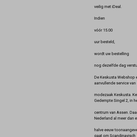
veilig met iDeal.
Indien
vóór 15.00
uur besteld,
wordt uw bestelling
nog dezelfde dag verstu
De Keskusta Webshop en
aanvullende service van 
modezaak Keskusta. Kes
Gedempte Singel 2, in h
centrum van Assen. Daa
Nederland al meer dan 
halve eeuw toonaangeve
gaat om Scandinavisch