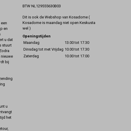
BTW NL129555630B03
Dit is ook de Webshop van Kosadome (
Kosadome is maandag niet open Keskusta
t een
wel )
op en
s
Openingstijden
rt u dat
Maandag
13.00 tot 17.30
s stuurt
Dinsdag tot met Vrijdag
10.00 tot 17.30
 Zodra
Zaterdag
10.00 tot 17.00
t nieuwe
dt bij
rzending
ing
unt u
ontvangt
ijd het
etour,