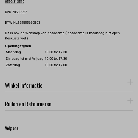
0592-313510
KvK 70586527
BTW NL129555630B03
Dit is ook de Webshop van Kosadome ( Kosadome is maandag niet open
Keskusta wel )
Openingstijden
Maandag
13.00 tot 17.30
Dinsdag tot met Vrijdag
10.00 tot 17.30
Zaterdag
10.00 tot 17.00
Winkel informatie
Ruilen en Retourneren
Volg ons