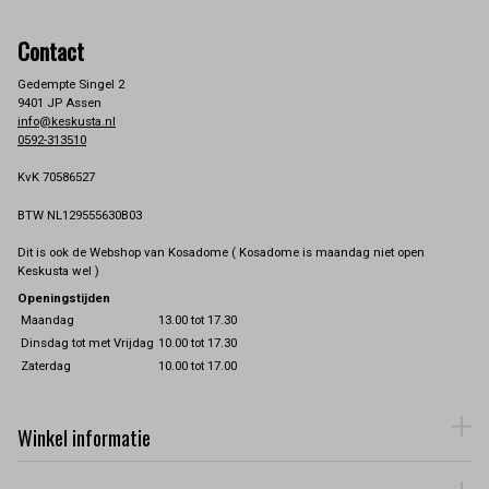
Contact
Gedempte Singel 2
9401 JP Assen
info@keskusta.nl
0592-313510
KvK 70586527
BTW NL129555630B03
Dit is ook de Webshop van Kosadome ( Kosadome is maandag niet open
Keskusta wel )
Openingstijden
Maandag
13.00 tot 17.30
Dinsdag tot met Vrijdag
10.00 tot 17.30
Zaterdag
10.00 tot 17.00
Winkel informatie