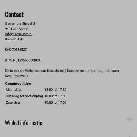
Contact
Gedempte Singel 2
9401 JP Assen
info@keskusta.nl
0592-313510
KvK 70586527
BTW NL129555630B03
Dit is ook de Webshop van Kosadome ( Kosadome is maandag niet open
Keskusta wel )
Openingstijden
Maandag
13.00 tot 17.30
Dinsdag tot met Vrijdag
10.00 tot 17.30
Zaterdag
10.00 tot 17.00
Winkel informatie