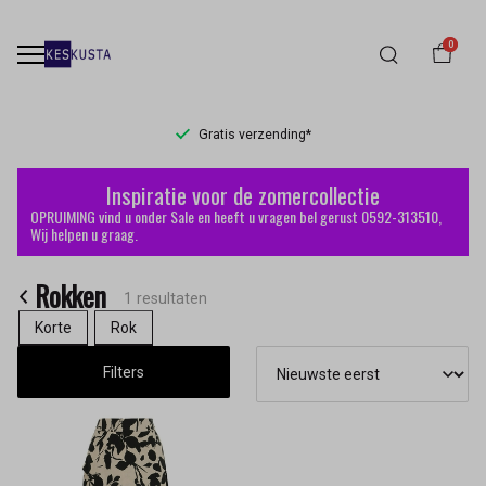
0
Gratis verzending*
Rokken
Inspiratie voor de zomercollectie
-
OPRUIMING vind u onder Sale en heeft u vragen bel gerust 0592-313510,
Wij helpen u graag.
Keskusta
Rokken
1 resultaten
Korte
Rok
Filters