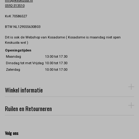
info@keskusta.nl
0592-313510
KvK 70586527
BTW NL129555630B03
Dit is ook de Webshop van Kosadome ( Kosadome is maandag niet open
Keskusta wel )
Openingstijden
Maandag
13.00 tot 17.30
Dinsdag tot met Vrijdag
10.00 tot 17.30
Zaterdag
10.00 tot 17.00
Winkel informatie
Ruilen en Retourneren
Volg ons