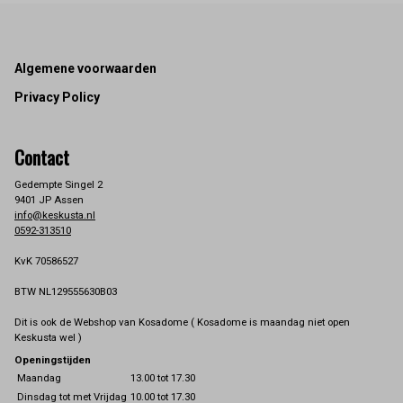
Footer
Algemene voorwaarden
Privacy Policy
Contact
Gedempte Singel 2
9401 JP Assen
info@keskusta.nl
0592-313510
KvK 70586527
BTW NL129555630B03
Dit is ook de Webshop van Kosadome ( Kosadome is maandag niet open
Keskusta wel )
Openingstijden
Maandag
13.00 tot 17.30
Dinsdag tot met Vrijdag
10.00 tot 17.30