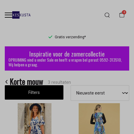
0
Gratis verzending*
Korte
Inspiratie voor de zomercollectie
mouw
OPRUIMING vind u onder Sale en heeft u vragen bel gerust 0592-313510,
Wij helpen u graag.
-
Korte mouw
Keskusta
3 resultaten
Filters