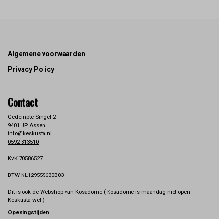
Footer
Algemene voorwaarden
Privacy Policy
Contact
Gedempte Singel 2
9401 JP Assen
info@keskusta.nl
0592-313510
KvK 70586527
BTW NL129555630B03
Dit is ook de Webshop van Kosadome ( Kosadome is maandag niet open
Keskusta wel )
Openingstijden