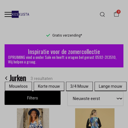
0
Gratis verzending*
Jurken
Inspiratie voor de zomercollectie
-
OPRUIMING vind u onder Sale en heeft u vragen bel gerust 0592-313510,
Wij helpen u graag.
Keskusta
Jurken
3 resultaten
Mouwloos
Korte mouw
3/4 Mouw
Lange mouw
Filters