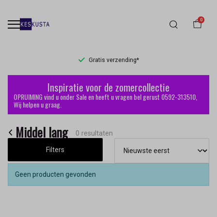
0
Gratis verzending*
Middel
Inspiratie voor de zomercollectie
lang
OPRUIMING vind u onder Sale en heeft u vragen bel gerust 0592-313510,
Wij helpen u graag.
-
Middel lang
Keskusta
0 resultaten
Filters
Geen producten gevonden