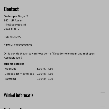
Contact
Gedempte Singel 2
9401 JP Assen
info@keskusta.nl
0592-313510
KvK 70586527
BTW NL129555630B03
Dit is ook de Webshop van Kosadome ( Kosadome is maandag niet open
Keskusta wel )
Openingstijden
Maandag
13.00 tot 17.30
Dinsdag tot met Vrijdag
10.00 tot 17.30
Zaterdag
10.00 tot 17.00
Winkel informatie