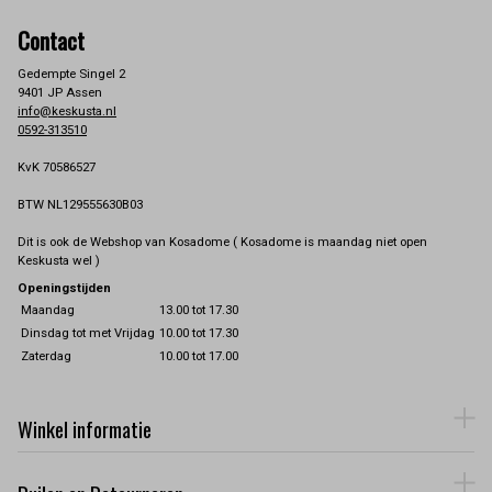
Contact
Gedempte Singel 2
9401 JP Assen
info@keskusta.nl
0592-313510
KvK 70586527
BTW NL129555630B03
Dit is ook de Webshop van Kosadome ( Kosadome is maandag niet open
Keskusta wel )
Openingstijden
Maandag
13.00 tot 17.30
Dinsdag tot met Vrijdag
10.00 tot 17.30
Zaterdag
10.00 tot 17.00
Winkel informatie