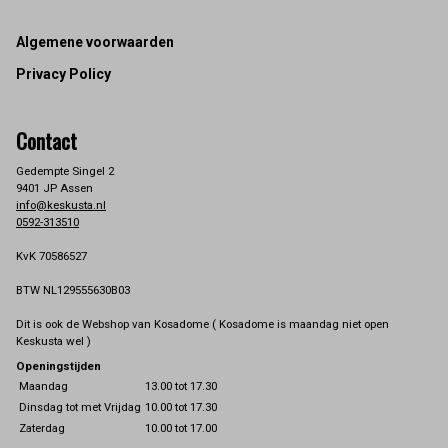
Footer
Algemene voorwaarden
Privacy Policy
Contact
Gedempte Singel 2
9401 JP Assen
info@keskusta.nl
0592-313510
KvK 70586527
BTW NL129555630B03
Dit is ook de Webshop van Kosadome ( Kosadome is maandag niet open
Keskusta wel )
Openingstijden
Maandag
13.00 tot 17.30
Dinsdag tot met Vrijdag
10.00 tot 17.30
Zaterdag
10.00 tot 17.00