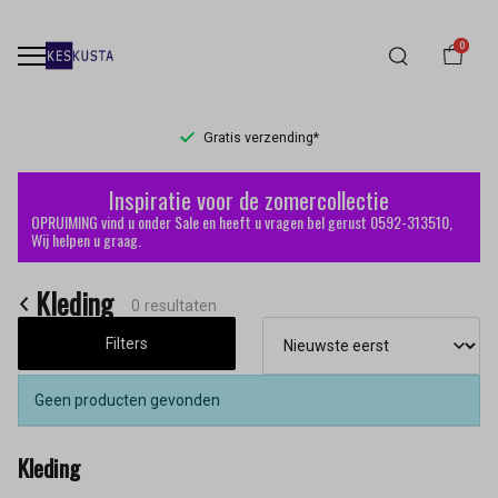
0
Gratis verzending*
Kleding
Inspiratie voor de zomercollectie
-
OPRUIMING vind u onder Sale en heeft u vragen bel gerust 0592-313510,
Wij helpen u graag.
Keskusta
Kleding
0 resultaten
Filters
Geen producten gevonden
Kleding