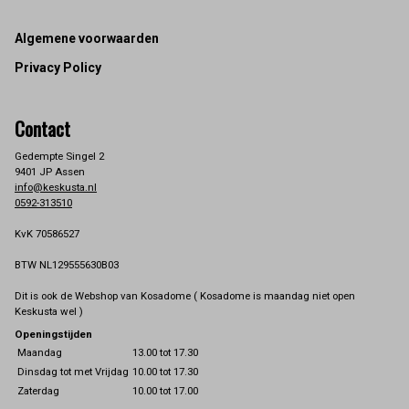
Footer
Algemene voorwaarden
Privacy Policy
Contact
Gedempte Singel 2
9401 JP Assen
info@keskusta.nl
0592-313510
KvK 70586527
BTW NL129555630B03
Dit is ook de Webshop van Kosadome ( Kosadome is maandag niet open
Keskusta wel )
Openingstijden
Maandag
13.00 tot 17.30
Dinsdag tot met Vrijdag
10.00 tot 17.30
Zaterdag
10.00 tot 17.00