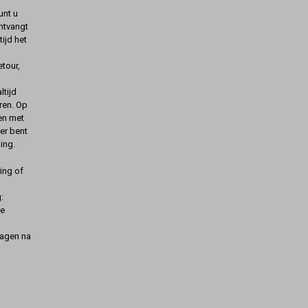
unt u
ontvangt
ijd het
etour,
ltijd
ren. Op
gen met
er bent
ing.
ing of
:
de
dagen na