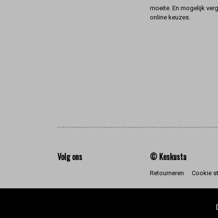
moeite. En mogelijk ver
online keuzes.
Volg ons
© Keskusta
Retourneren
Cookie s