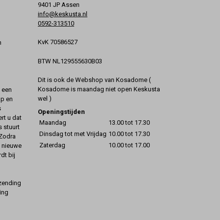
9401 JP Assen
info@keskusta.nl
0592-313510
KvK 70586527
n
BTW NL129555630B03
Dit is ook de Webshop van Kosadome (
Kosadome is maandag niet open Keskusta
t een
wel )
op en
s
Openingstijden
rt u dat
Maandag
13.00 tot 17.30
s stuurt
Dinsdag tot met Vrijdag
10.00 tot 17.30
 Zodra
Zaterdag
10.00 tot 17.00
t nieuwe
dt bij
rzending
ing