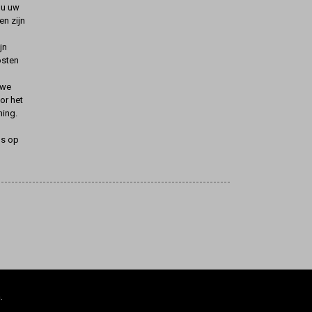
t u uw
n zijn
jn
osten
uwe
oor het
ning.
ns op
.