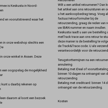
Retourneren
Wilt u een artikel retourneren? Dan k
rmee is Keskusta in Noord-
het artikel aan ons retoursturen en 
een
u het aankoopbedrag terug. Voeg alt
factuur/retourformulier bij de
nd en vooruitstrevend waar het
retourzending, graag de reden van r
uw IBAN nummer en naam invullen.
Keskusta raadt u aan uw bestelling a
metTrack trace aan ons retour te stu
deze manier is de bestelling te vol
en in onze webshop slechts een
de Track&Trace code. U als verzend
 De
verantwoordelijk voor de retourzend
 in onze winkel in Assen. Deze
Terugstorttermijnen na een retourner
annulering
Betaling met iDeal of vooruitbetaling
in een oogopslag de mogelijkheid
binnen 10 dagen na ontvangst van 
ar
retourzending
Betaling met creditcard: binnen 14 
k kunt u daarbij rekenen op
ontvangst van de retourzending.
n
lleen daarom al loont een bezoek
Kosten
de