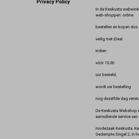
Privacy Policy
In de Keskusta webwinke
web-shoppen: online
bestellen en kopen dus. 
veilig met iDeal.
Indien
vóór 15.00
uur besteld,
wordt uw bestelling
nog dezelfde dag verstu
De Keskusta Webshop en
aanvullende service van 
modezaak Keskusta. Kes
Gedempte Singel 2, in h