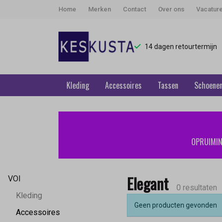
Home
Merken
Contact
Over ons
Vacatur
14 dagen retourtermijn
Kleding
Accessoires
Tassen
Schoene
Elegant
-
OPRUIMING
Keskusta
Elegant
VOI
0 resultaten
Kleding
Geen producten gevonden
Accessoires