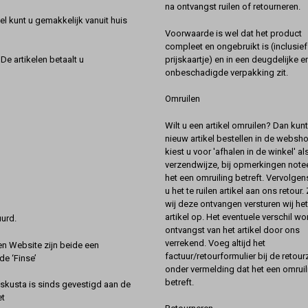
na ontvangst ruilen of retourneren.
l kunt u gemakkelijk vanuit huis
Voorwaarde is wel dat het product
compleet en ongebruikt is (inclusief
prijskaartje) en in een deugdelijke e
De artikelen betaalt u
onbeschadigde verpakking zit.
Omruilen
Wilt u een artikel omruilen? Dan kun
nieuw artikel bestellen in de websh
kiest u voor 'afhalen in de winkel' al
verzendwijze, bij opmerkingen notee
het een omruiling betreft. Vervolgen
u het te ruilen artikel aan ons retour.
wij deze ontvangen versturen wij he
artikel op. Het eventuele verschil wor
urd.
ontvangst van het artikel door ons
verrekend. Voeg altijd het
 Website zijn beide een
factuur/retourformulier bij de retou
de ‘Finse’
onder vermelding dat het een omruil
betreft.
kusta is sinds gevestigd aan de
et