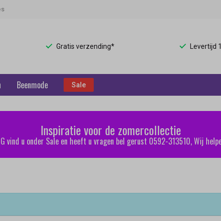
es
Gratis verzending*
Levertijd
n
Beenmode
Sale
Inspiratie voor de zomercollectie
 vind u onder Sale en heeft u vragen bel gerust 0592-313510, Wij helpe