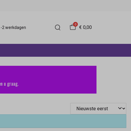
0
€ 0,00
 1-2 werkdagen
n u graag.