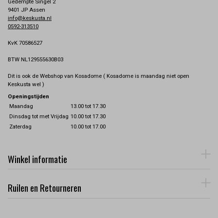
Gedempte Singel 2
9401 JP Assen
info@keskusta.nl
0592-313510
KvK 70586527
BTW NL129555630B03
Dit is ook de Webshop van Kosadome ( Kosadome is maandag niet open
Keskusta wel )
Openingstijden
Maandag
13.00 tot 17.30
Dinsdag tot met Vrijdag
10.00 tot 17.30
Zaterdag
10.00 tot 17.00
Winkel informatie
Ruilen en Retourneren