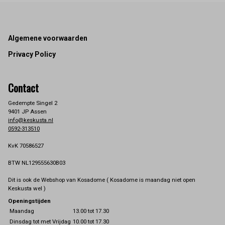
Footer
Algemene voorwaarden
Privacy Policy
Contact
Gedempte Singel 2
9401 JP Assen
info@keskusta.nl
0592-313510
KvK 70586527
BTW NL129555630B03
Dit is ook de Webshop van Kosadome ( Kosadome is maandag niet open
Keskusta wel )
Openingstijden
Maandag
13.00 tot 17.30
Dinsdag tot met Vrijdag
10.00 tot 17.30