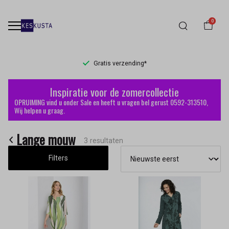
0
Gratis verzending*
Lange
Inspiratie voor de zomercollectie
mouw
OPRUIMING vind u onder Sale en heeft u vragen bel gerust 0592-313510,
Wij helpen u graag.
-
Lange mouw
Keskusta
3 resultaten
Filters