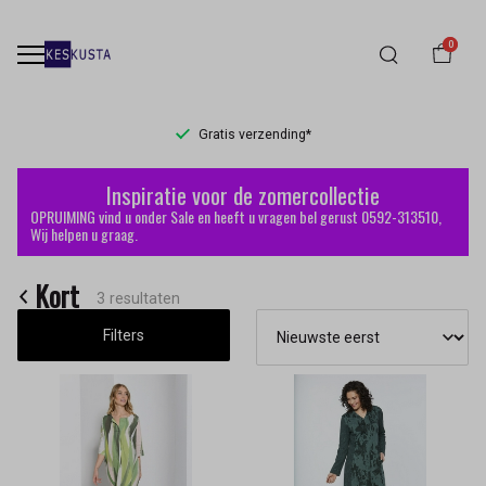
0
Gratis verzending*
Kort
Inspiratie voor de zomercollectie
-
OPRUIMING vind u onder Sale en heeft u vragen bel gerust 0592-313510,
Wij helpen u graag.
Keskusta
Kort
3 resultaten
Filters