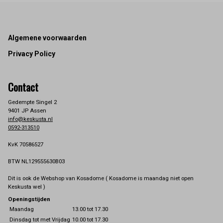
Footer
Algemene voorwaarden
Privacy Policy
Contact
Gedempte Singel 2
9401 JP Assen
info@keskusta.nl
0592-313510
KvK 70586527
BTW NL129555630B03
Dit is ook de Webshop van Kosadome ( Kosadome is maandag niet open
Keskusta wel )
Openingstijden
Maandag
13.00 tot 17.30
Dinsdag tot met Vrijdag
10.00 tot 17.30