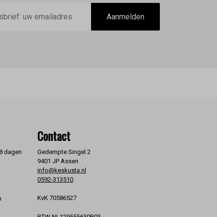
Aanmelden
Contact
 8 dagen
Gedempte Singel 2
9401 JP Assen
info@keskusta.nl
0592-313510
KvK 70586527
n
BTW NL129555630B03