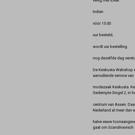
veilig met iDeal.
Indien
vóór 15.00
uur besteld,
wordt uw bestelling
nog dezelfde dag verstu
De Keskusta Webshop en
aanvullende service van 
modezaak Keskusta. Kes
Gedempte Singel 2, in h
centrum van Assen. Daa
Nederland al meer dan 
halve eeuw toonaangeve
gaat om Scandinavisch