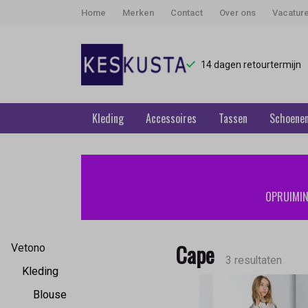
Home
Merken
Contact
Over ons
Vacatur
14 dagen retourtermijn
Kleding
Accessoires
Tassen
Schoene
Cape
-
OPRUIMING
Keskusta
Cape
Vetono
3 resultaten
Kleding
Blouse