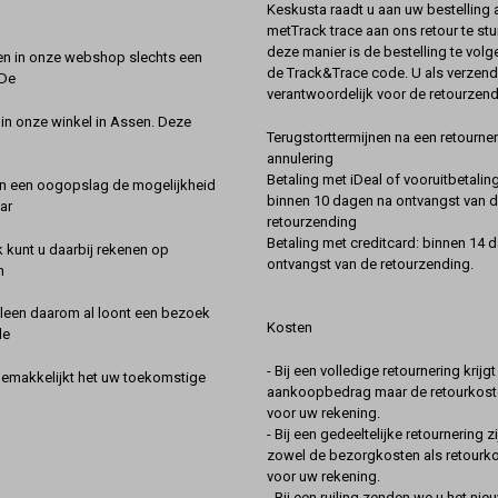
Keskusta raadt u aan uw bestelling a
metTrack trace aan ons retour te stu
deze manier is de bestelling te vol
en in onze webshop slechts een
de Track&Trace code. U als verzend
 De
verantwoordelijk voor de retourzend
 in onze winkel in Assen. Deze
Terugstorttermijnen na een retourner
annulering
Betaling met iDeal of vooruitbetaling
in een oogopslag de mogelijkheid
binnen 10 dagen na ontvangst van 
ar
retourzending
Betaling met creditcard: binnen 14 
k kunt u daarbij rekenen op
ontvangst van de retourzending.
n
lleen daarom al loont een bezoek
Kosten
de
- Bij een volledige retournering krijg
gemakkelijkt het uw toekomstige
aankoopbedrag maar de retourkoste
voor uw rekening.
- Bij een gedeeltelijke retournering zi
zowel de bezorgkosten als retourk
voor uw rekening.
- Bij een ruiling zenden we u het nie