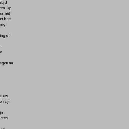
ltijd
ren. Op
gen met
er bent
ing.
ing of
:
de
dagen na
t u uw
n zijn
jn
osten
uwe