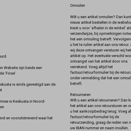
Omruilen
Wilt u een artikel omruilen? Dan kun
nieuw artikel bestellen in de websh
kiest u voor 'afhalen in de winkel' al
verzendwijze, bij opmerkingen notee
het een omruiling betreft. Vervolgen
u het te ruilen artikel aan ons retour.
wij deze ontvangen versturen wij he
artikel op. Het eventuele verschil wor
urd.
ontvangst van het artikel door ons
verrekend. Voeg altijd het
 Website zijn beide een
factuur/retourformulier bij de retou
de ‘Finse’
onder vermelding dat het een omruil
betreft.
kusta is sinds gevestigd aan de
et
Retourneren
Wilt u een artikel retourneren? Dan k
rmee is Keskusta in Noord-
het artikel aan ons retoursturen en 
een
u het aankoopbedrag terug. Voeg alt
factuur/retourformulier bij de
nd en vooruitstrevend waar het
retourzending, graag de reden van r
uw IBAN nummer en naam invullen.