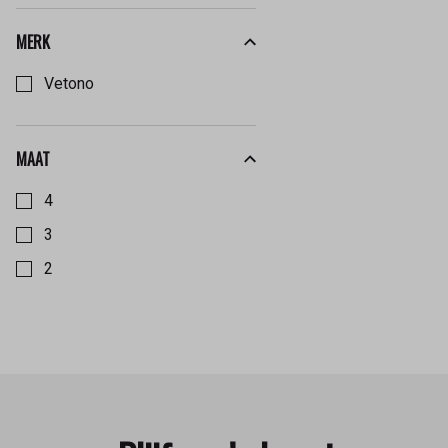
MERK
Kies een Merk om op te filteren
Vetono
MAAT
Kies een Maat om op te filteren
4
3
2