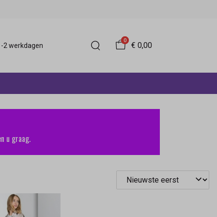
0
€ 0,00
 1-2 werkdagen
n u graag.