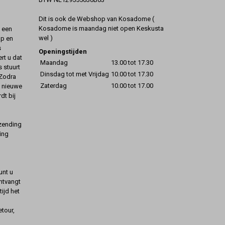
Dit is ook de Webshop van Kosadome (
Kosadome is maandag niet open Keskusta
t een
wel )
op en
s
Openingstijden
rt u dat
Maandag
13.00 tot 17.30
s stuurt
Dinsdag tot met Vrijdag
10.00 tot 17.30
 Zodra
Zaterdag
10.00 tot 17.00
t nieuwe
dt bij
rzending
ing
unt u
ontvangt
ijd het
etour,