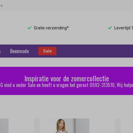
es
Gratis verzending*
Levertijd
n
Beenmode
Sale
Inspiratie voor de zomercollectie
 vind u onder Sale en heeft u vragen bel gerust 0592-313510, Wij helpe