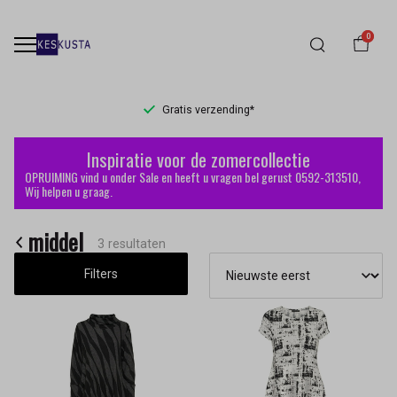
0
Gratis verzending*
middel
Inspiratie voor de zomercollectie
-
OPRUIMING vind u onder Sale en heeft u vragen bel gerust 0592-313510,
Wij helpen u graag.
Keskusta
middel
3 resultaten
Filters