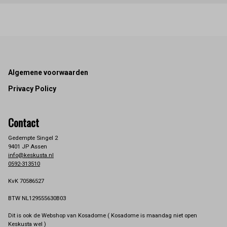
Footer
Algemene voorwaarden
Privacy Policy
Contact
Gedempte Singel 2
9401 JP Assen
info@keskusta.nl
0592-313510
KvK 70586527
BTW NL129555630B03
Dit is ook de Webshop van Kosadome ( Kosadome is maandag niet open
Keskusta wel )