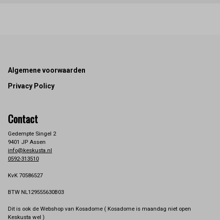
Footer
Algemene voorwaarden
Privacy Policy
Contact
Gedempte Singel 2
9401 JP Assen
info@keskusta.nl
0592-313510
KvK 70586527
BTW NL129555630B03
Dit is ook de Webshop van Kosadome ( Kosadome is maandag niet open
Keskusta wel )