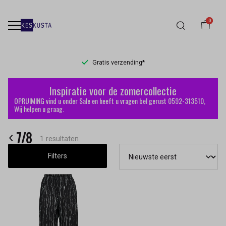
0
Gratis verzending*
7/8
Inspiratie voor de zomercollectie
-
OPRUIMING vind u onder Sale en heeft u vragen bel gerust 0592-313510,
Wij helpen u graag.
Keskusta
7/8
1 resultaten
Filters