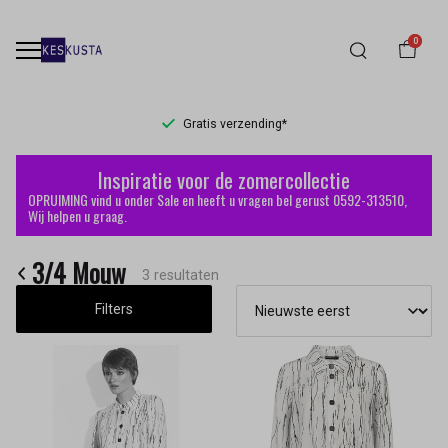
0
Gratis verzending*
3/4
Inspiratie voor de zomercollectie
Mouw
OPRUIMING vind u onder Sale en heeft u vragen bel gerust 0592-313510,
Wij helpen u graag.
-
3/4 Mouw
Keskusta
3 resultaten
Filters