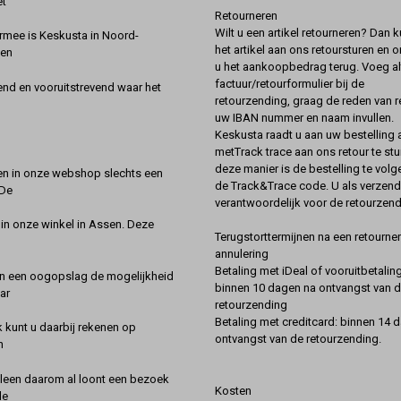
et
Retourneren
Wilt u een artikel retourneren? Dan k
rmee is Keskusta in Noord-
het artikel aan ons retoursturen en 
een
u het aankoopbedrag terug. Voeg alt
factuur/retourformulier bij de
nd en vooruitstrevend waar het
retourzending, graag de reden van r
uw IBAN nummer en naam invullen.
Keskusta raadt u aan uw bestelling a
metTrack trace aan ons retour te stu
deze manier is de bestelling te vol
en in onze webshop slechts een
de Track&Trace code. U als verzend
 De
verantwoordelijk voor de retourzend
 in onze winkel in Assen. Deze
Terugstorttermijnen na een retourner
annulering
Betaling met iDeal of vooruitbetaling
in een oogopslag de mogelijkheid
binnen 10 dagen na ontvangst van 
ar
retourzending
Betaling met creditcard: binnen 14 
k kunt u daarbij rekenen op
ontvangst van de retourzending.
n
lleen daarom al loont een bezoek
Kosten
de