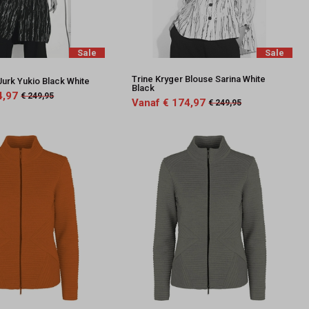
Sale
Sale
Trine Kryger Blouse Sarina White
Jurk Yukio Black White
Black
4,97
€ 249,95
Vanaf € 174,97
€ 249,95