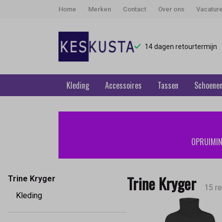
Home
Merken
Contact
Over ons
Vacatur
14 dagen retourtermijn
Kleding
Accessoires
Tassen
Schoene
Trine
Kryger
OPRUIMING
-
Keskusta
Trine Kryger
Trine Kryger
15 re
Kleding