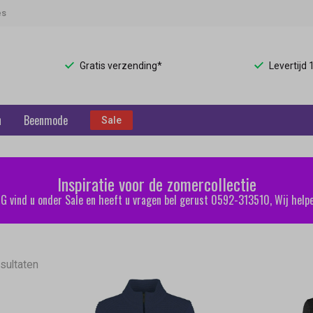
es
Gratis verzending*
Levertijd
n
Beenmode
Sale
Inspiratie voor de zomercollectie
 vind u onder Sale en heeft u vragen bel gerust 0592-313510, Wij helpe
sultaten