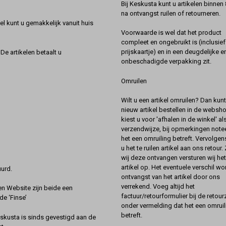
Bij Keskusta kunt u artikelen binnen
na ontvangst ruilen of retourneren.
l kunt u gemakkelijk vanuit huis
Voorwaarde is wel dat het product
compleet en ongebruikt is (inclusief
prijskaartje) en in een deugdelijke e
De artikelen betaalt u
onbeschadigde verpakking zit.
Omruilen
Wilt u een artikel omruilen? Dan kun
nieuw artikel bestellen in de websh
kiest u voor 'afhalen in de winkel' al
verzendwijze, bij opmerkingen notee
het een omruiling betreft. Vervolgen
u het te ruilen artikel aan ons retour.
wij deze ontvangen versturen wij he
artikel op. Het eventuele verschil wor
urd.
ontvangst van het artikel door ons
verrekend. Voeg altijd het
 Website zijn beide een
factuur/retourformulier bij de retou
de ‘Finse’
onder vermelding dat het een omruil
betreft.
kusta is sinds gevestigd aan de