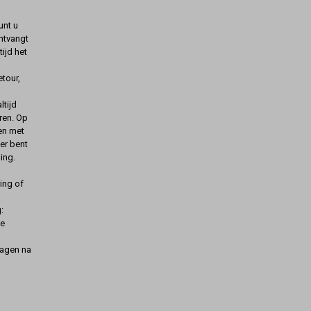
unt u
ontvangt
ijd het
etour,
ltijd
ren. Op
gen met
er bent
ing.
ing of
:
de
dagen na