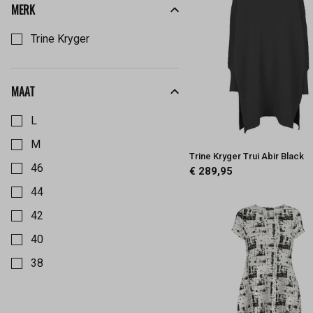
MERK
Kies een Merk om op te filteren
Trine Kryger
MAAT
Kies een Maat om op te filteren
L
M
Trine Kryger Trui Abir Black
46
€ 289,95
44
42
40
38