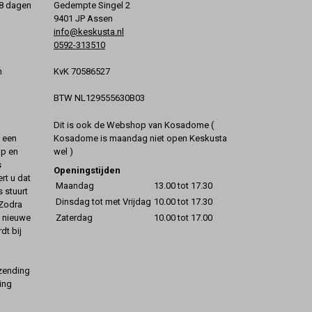
 8 dagen
Gedempte Singel 2
9401 JP Assen
info@keskusta.nl
0592-313510
KvK 70586527
n
BTW NL129555630B03
Dit is ook de Webshop van Kosadome (
Kosadome is maandag niet open Keskusta
t een
wel )
op en
s
Openingstijden
rt u dat
Maandag
13.00 tot 17.30
s stuurt
Dinsdag tot met Vrijdag
10.00 tot 17.30
 Zodra
Zaterdag
10.00 tot 17.00
t nieuwe
dt bij
rzending
ing