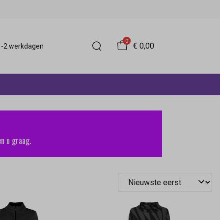
0
€ 0,00
 1-2 werkdagen
n u graag.