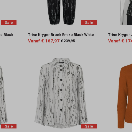
Sale
Sale
te Black
Trine Kryger Broek Emiko Black White
Trine Kryger 
Vanaf € 167,97
Vanaf € 17
€ 239,95
Sale
Sale