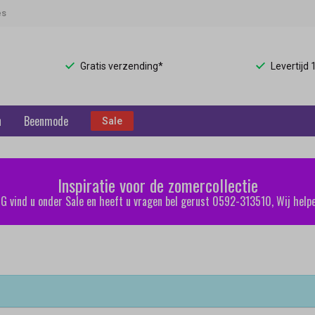
es
Gratis verzending*
Levertijd
n
Beenmode
Sale
Inspiratie voor de zomercollectie
 vind u onder Sale en heeft u vragen bel gerust 0592-313510, Wij helpe