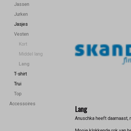
Jassen
Jurken
Jasjes
Vesten
Kort
Middel lang
Lang
T-shirt
Trui
Top
Accessoires
Lang
Anuschka heeft daarnaast, m
Mooie klokkende rok van h