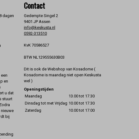
Contact
 8 dagen
Gedempte Singel 2
9401 JP Assen
info@keskusta.nl
0592-313510
KvK 70586527
n
BTW NL129555630B03
Dit is ook de Webshop van Kosadome (
Kosadome is maandag niet open Keskusta
t een
wel )
op en
s
Openingstijden
rt u dat
Maandag
13.00 tot 17.30
s stuurt
Dinsdag tot met Vrijdag
10.00 tot 17.30
 Zodra
Zaterdag
10.00 tot 17.00
t nieuwe
dt bij
rzending