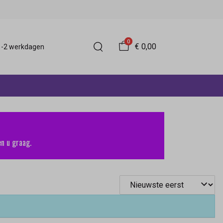
0
€ 0,00
 1-2 werkdagen
n u graag.