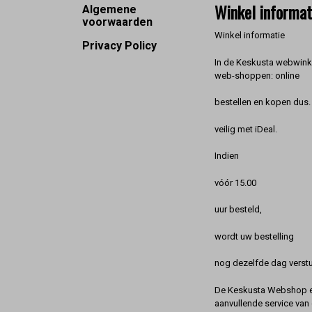
Footer
Winkel informat
Algemene
voorwaarden
Winkel informatie
Privacy Policy
In de Keskusta webwinke
web-shoppen: online
bestellen en kopen dus. 
veilig met iDeal.
Indien
vóór 15.00
uur besteld,
wordt uw bestelling
nog dezelfde dag verstu
De Keskusta Webshop en
aanvullende service van 