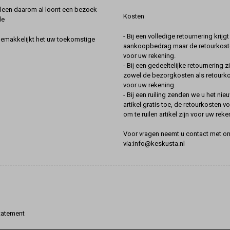
lleen daarom al loont een bezoek
Kosten
de
- Bij een volledige retournering krijg
gemakkelijkt het uw toekomstige
aankoopbedrag maar de retourkoste
voor uw rekening.
- Bij een gedeeltelijke retournering zi
zowel de bezorgkosten als retourk
voor uw rekening.
- Bij een ruiling zenden we u het nie
artikel gratis toe, de retourkosten v
om te ruilen artikel zijn voor uw reke
Voor vragen neemt u contact met o
via:info@keskusta.nl
tatement