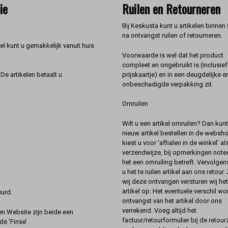
ie
Ruilen en Retourneren
Bij Keskusta kunt u artikelen binnen
na ontvangst ruilen of retourneren.
l kunt u gemakkelijk vanuit huis
Voorwaarde is wel dat het product
compleet en ongebruikt is (inclusief
prijskaartje) en in een deugdelijke e
De artikelen betaalt u
onbeschadigde verpakking zit.
Omruilen
Wilt u een artikel omruilen? Dan kun
nieuw artikel bestellen in de websh
kiest u voor 'afhalen in de winkel' al
verzendwijze, bij opmerkingen notee
het een omruiling betreft. Vervolgen
u het te ruilen artikel aan ons retour.
wij deze ontvangen versturen wij he
artikel op. Het eventuele verschil wor
urd.
ontvangst van het artikel door ons
verrekend. Voeg altijd het
 Website zijn beide een
factuur/retourformulier bij de retou
de ‘Finse’