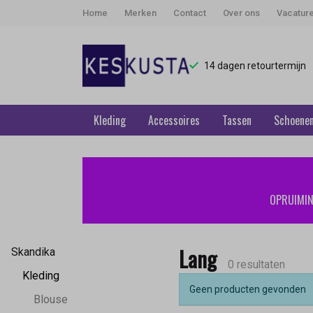
Home
Merken
Contact
Over ons
Vacatur
14 dagen retourtermijn
Kleding
Accessoires
Tassen
Schoene
Lang
-
OPRUIMING
Keskusta
Lang
Skandika
0 resultaten
Kleding
Geen producten gevonden
Blouse