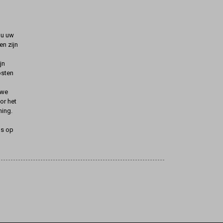
t u uw
n zijn
jn
osten
uwe
oor het
ning.
ns op