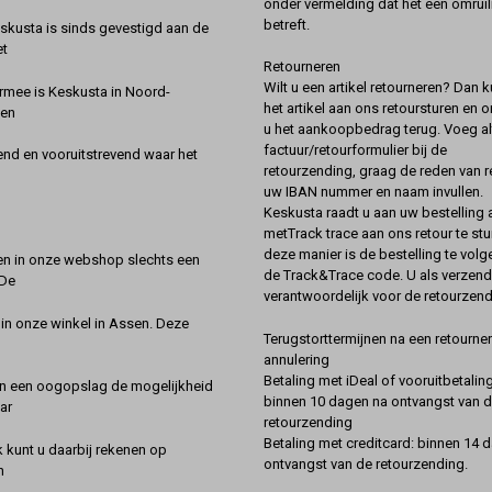
onder vermelding dat het een omruil
betreft.
kusta is sinds gevestigd aan de
et
Retourneren
Wilt u een artikel retourneren? Dan k
rmee is Keskusta in Noord-
het artikel aan ons retoursturen en 
een
u het aankoopbedrag terug. Voeg alt
factuur/retourformulier bij de
nd en vooruitstrevend waar het
retourzending, graag de reden van r
uw IBAN nummer en naam invullen.
Keskusta raadt u aan uw bestelling a
metTrack trace aan ons retour te stu
deze manier is de bestelling te vol
en in onze webshop slechts een
de Track&Trace code. U als verzend
 De
verantwoordelijk voor de retourzend
 in onze winkel in Assen. Deze
Terugstorttermijnen na een retourner
annulering
Betaling met iDeal of vooruitbetaling
in een oogopslag de mogelijkheid
binnen 10 dagen na ontvangst van 
ar
retourzending
Betaling met creditcard: binnen 14 
k kunt u daarbij rekenen op
ontvangst van de retourzending.
n