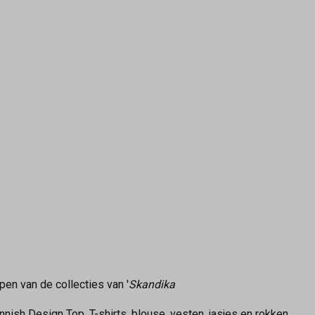
pen van de collecties van '
Skandika
nnish Design Top, T-shirts ,blouse, vesten, jasjes en rokken