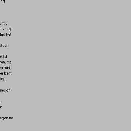
ing
unt u
ontvangt
ijd het
etour,
ltijd
ren. Op
gen met
er bent
ing.
ing of
:
de
dagen na