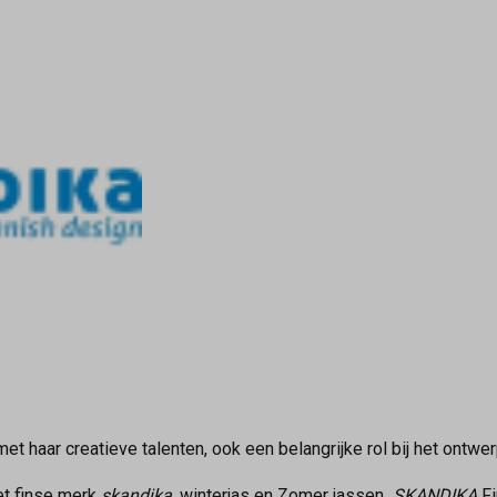
et haar creatieve talenten, ook een belangrijke rol bij het ontwer
et finse merk
skandika
. winterjas en Zomer jassen
SKANDIKA
Fi