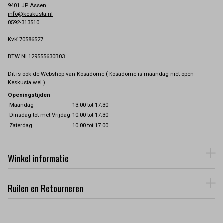
9401 JP Assen
info@keskusta.nl
0592-313510
KvK 70586527
BTW NL129555630B03
Dit is ook de Webshop van Kosadome ( Kosadome is maandag niet open
Keskusta wel )
Openingstijden
Maandag
13.00 tot 17.30
Dinsdag tot met Vrijdag
10.00 tot 17.30
Zaterdag
10.00 tot 17.00
Winkel informatie
Ruilen en Retourneren