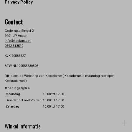
Privacy Policy
Contact
Gedempte Singel 2
9401 JP Assen
info@keskusta.nl
0592-313510
KvK 70586527
BTW NL129555630B03
Dit is ook de Webshop van Kosadome ( Kosadome is maandag niet open
Keskusta wel )
Openingstijden
Maandag
13.00 tot 17.30
Dinsdag tot met Vrijdag
10.00 tot 17.30
Zaterdag
10.00 tot 17.00
Winkel informatie