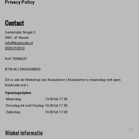
Privacy Policy
Contact
Gedempte Singel 2
9401 JP Assen
info@keskusta.nl
0592-313510
KvK 70586527
BTW NL129555630B03
Dit is ook de Webshop van Kosadome ( Kosadome is maandag niet open
Keskusta wel )
Openingstijden
Maandag
13.00 tot 17.30
Dinsdag tot met Vrijdag
10.00 tot 17.30
Zaterdag
10.00 tot 17.00
Winkel informatie