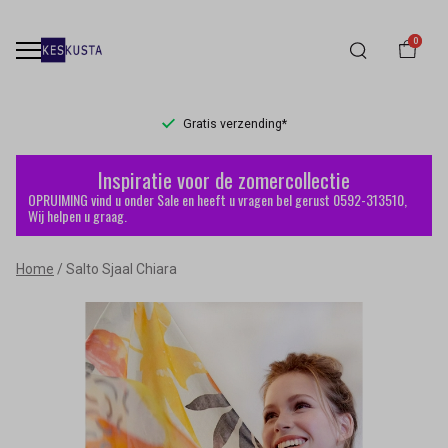
0
Gratis verzending*
Salto
Inspiratie voor de zomercollectie
Sjaal
OPRUIMING vind u onder Sale en heeft u vragen bel gerust 0592-313510,
Wij helpen u graag.
Chiara
Home
Salto Sjaal Chiara
-
Keskusta