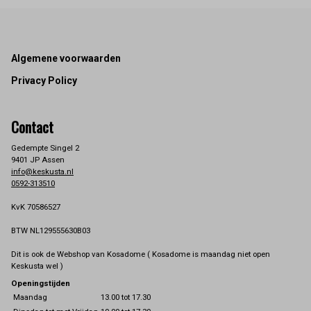
Footer
Algemene voorwaarden
Privacy Policy
Contact
Gedempte Singel 2
9401 JP Assen
info@keskusta.nl
0592-313510
KvK 70586527
BTW NL129555630B03
Dit is ook de Webshop van Kosadome ( Kosadome is maandag niet open
Keskusta wel )
Openingstijden
Maandag
13.00 tot 17.30