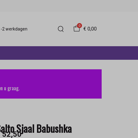
0
€ 0,00
 1-2 werkdagen
n u graag.
alto Sjaal Babushka
 52,50