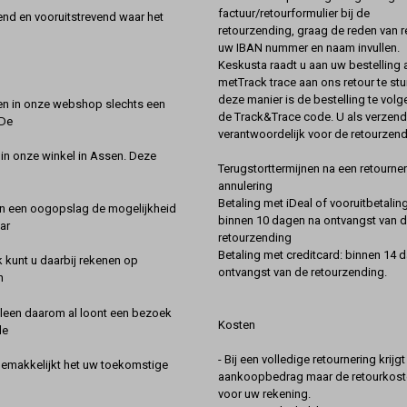
factuur/retourformulier bij de
nd en vooruitstrevend waar het
retourzending, graag de reden van r
uw IBAN nummer en naam invullen.
Keskusta raadt u aan uw bestelling a
metTrack trace aan ons retour te stu
deze manier is de bestelling te vol
en in onze webshop slechts een
de Track&Trace code. U als verzend
 De
verantwoordelijk voor de retourzend
 in onze winkel in Assen. Deze
Terugstorttermijnen na een retourner
annulering
Betaling met iDeal of vooruitbetaling
in een oogopslag de mogelijkheid
binnen 10 dagen na ontvangst van 
ar
retourzending
Betaling met creditcard: binnen 14 
k kunt u daarbij rekenen op
ontvangst van de retourzending.
n
lleen daarom al loont een bezoek
Kosten
de
- Bij een volledige retournering krijg
gemakkelijkt het uw toekomstige
aankoopbedrag maar de retourkoste
voor uw rekening.