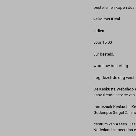
bestellen en kopen dus. 
veilig met iDeal.
Indien
vóór 15.00
uur besteld,
wordt uw bestelling
nog dezelfde dag verstu
De Keskusta Webshop en
aanvullende service van 
modezaak Keskusta. Kes
Gedempte Singel 2, in h
centrum van Assen. Daa
Nederland al meer dan 