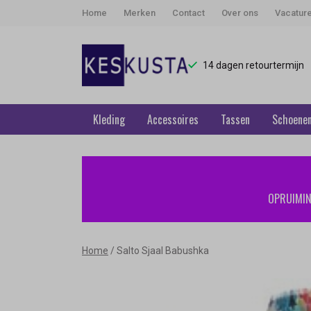
Home
Merken
Contact
Over ons
Vacatur
14 dagen retourtermijn
Kleding
Accessoires
Tassen
Schoene
Salto
Sjaal
OPRUIMING
Babushka
-
Home
Salto Sjaal Babushka
Keskusta