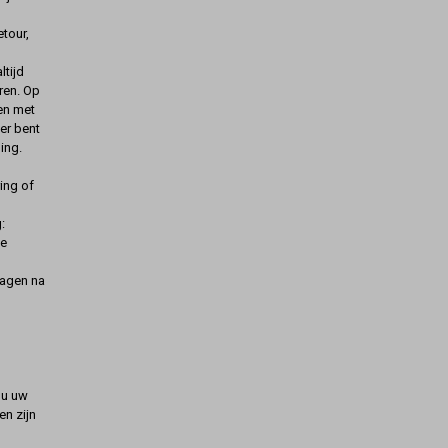
etour,
ltijd
ren. Op
gen met
er bent
ing.
ing of
:
de
dagen na
t u uw
n zijn