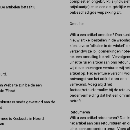
compleet en ongebruikt is (inclusief
prijskaartje) en in een deugdelijke e
De artikelen betaalt u
onbeschadigde verpakking zit.
Omruilen
Wilt u een artikel omruilen? Dan kun
nieuw artikel bestellen in de websh
kiest u voor 'afhalen in de winkel' al
verzendwijze, bij opmerkingen notee
het een omruiling betreft. Vervolgen
u het te ruilen artikel aan ons retour.
wij deze ontvangen versturen wij he
artikel op. Het eventuele verschil wor
urd.
ontvangst van het artikel door ons
verrekend. Voeg altijd het
 Website zijn beide een
factuur/retourformulier bij de retou
de ‘Finse’
onder vermelding dat het een omruil
betreft.
kusta is sinds gevestigd aan de
et
Retourneren
Wilt u een artikel retourneren? Dan k
rmee is Keskusta in Noord-
het artikel aan ons retoursturen en 
een
u het aankoopbedrag terug. Voeg alt