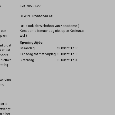
KvK 70586527
n
BTW NL129555630B03
Dit is ook de Webshop van Kosadome (
Kosadome is maandag niet open Keskusta
t een
wel )
op en
s
Openingstijden
rt u dat
Maandag
13.00 tot 17.30
s stuurt
Dinsdag tot met Vrijdag
10.00 tot 17.30
 Zodra
Zaterdag
10.00 tot 17.00
t nieuwe
dt bij
rzending
ing
unt u
ontvangt
ijd het