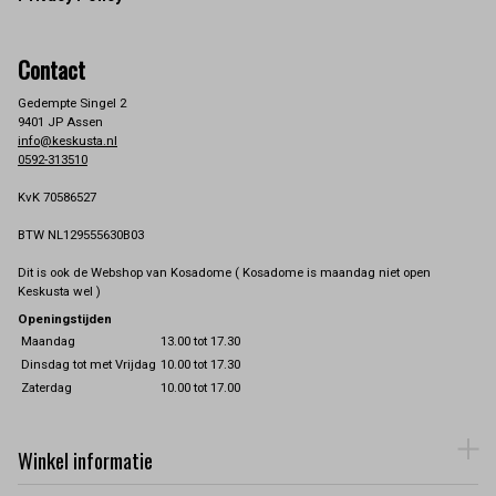
Contact
Gedempte Singel 2
9401 JP Assen
info@keskusta.nl
0592-313510
KvK 70586527
BTW NL129555630B03
Dit is ook de Webshop van Kosadome ( Kosadome is maandag niet open
Keskusta wel )
Openingstijden
Maandag
13.00 tot 17.30
Dinsdag tot met Vrijdag
10.00 tot 17.30
Zaterdag
10.00 tot 17.00
Winkel informatie