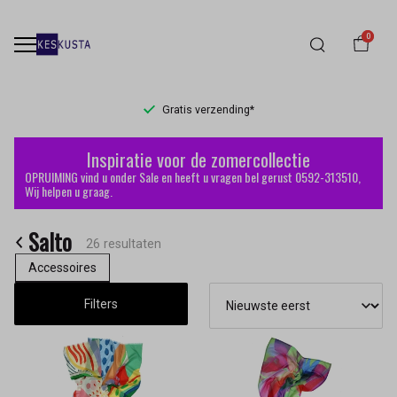
0
Gratis verzending*
Salto
Inspiratie voor de zomercollectie
-
OPRUIMING vind u onder Sale en heeft u vragen bel gerust 0592-313510,
Wij helpen u graag.
Keskusta
Salto
26 resultaten
Accessoires
Filters