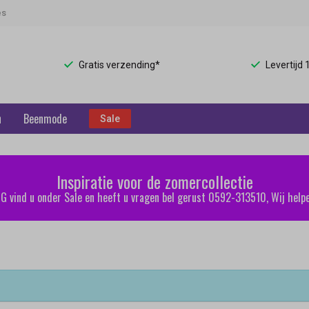
es
Gratis verzending*
Levertijd
n
Beenmode
Sale
Inspiratie voor de zomercollectie
 vind u onder Sale en heeft u vragen bel gerust 0592-313510, Wij helpe