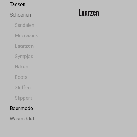
Tassen
Laarzen
Schoenen
Sandalen
Moccasins
Laarzen
Gympjes
Haken
Boots
Sloffen
Slippers
Beenmode
Wasmiddel