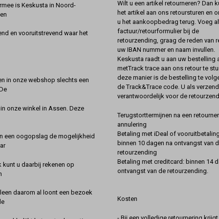
Wilt u een artikel retourneren? Dan k
rmee is Keskusta in Noord-
het artikel aan ons retoursturen en 
een
u het aankoopbedrag terug. Voeg alt
factuur/retourformulier bij de
nd en vooruitstrevend waar het
retourzending, graag de reden van r
uw IBAN nummer en naam invullen.
Keskusta raadt u aan uw bestelling a
metTrack trace aan ons retour te stu
deze manier is de bestelling te vol
en in onze webshop slechts een
de Track&Trace code. U als verzend
 De
verantwoordelijk voor de retourzend
 in onze winkel in Assen. Deze
Terugstorttermijnen na een retourner
annulering
Betaling met iDeal of vooruitbetaling
in een oogopslag de mogelijkheid
binnen 10 dagen na ontvangst van 
ar
retourzending
Betaling met creditcard: binnen 14 
k kunt u daarbij rekenen op
ontvangst van de retourzending.
n
lleen daarom al loont een bezoek
Kosten
de
- Bij een volledige retournering krijg