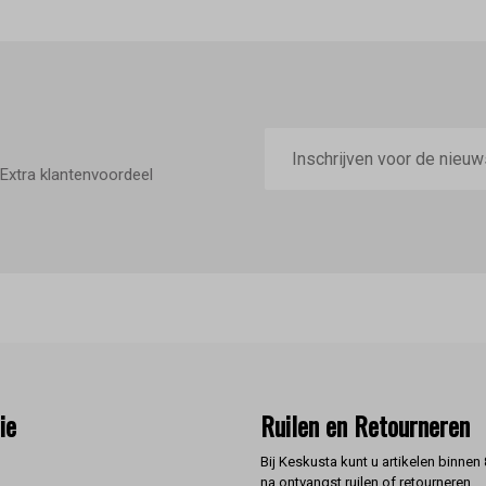
E-
mailadres
Extra klantenvoordeel
ie
Ruilen en Retourneren
Bij Keskusta kunt u artikelen binnen
na ontvangst ruilen of retourneren.