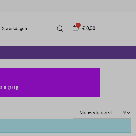
0
€ 0,00
 1-2 werkdagen
n u graag.