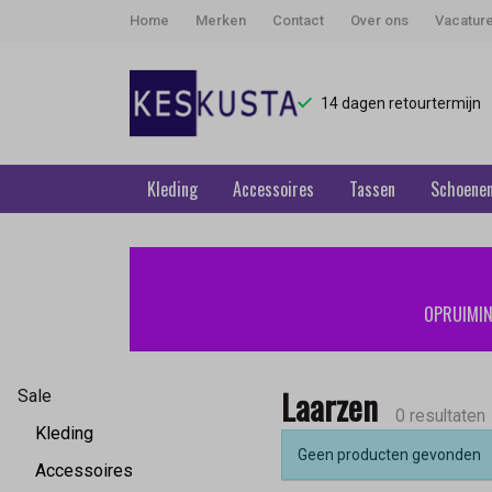
Home
Merken
Contact
Over ons
Vacatur
14 dagen retourtermijn
Kleding
Accessoires
Tassen
Schoene
Laarzen
-
OPRUIMING
Keskusta
Laarzen
Sale
0 resultaten
Kleding
Geen producten gevonden
Accessoires