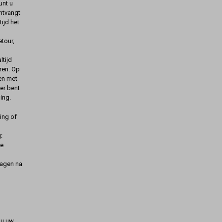
unt u
ontvangt
ijd het
etour,
ltijd
ren. Op
gen met
er bent
ing.
ing of
:
de
dagen na
t u uw