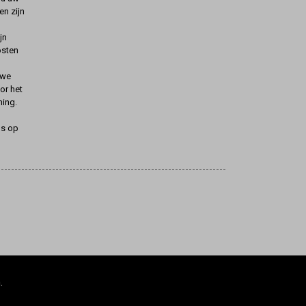
n zijn
jn
osten
uwe
oor het
ning.
ns op
.