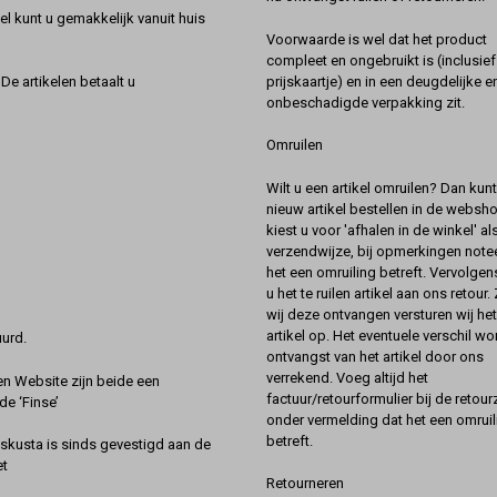
l kunt u gemakkelijk vanuit huis
Voorwaarde is wel dat het product
compleet en ongebruikt is (inclusief
prijskaartje) en in een deugdelijke e
De artikelen betaalt u
onbeschadigde verpakking zit.
Omruilen
Wilt u een artikel omruilen? Dan kun
nieuw artikel bestellen in de websh
kiest u voor 'afhalen in de winkel' al
verzendwijze, bij opmerkingen notee
het een omruiling betreft. Vervolgen
u het te ruilen artikel aan ons retour.
wij deze ontvangen versturen wij he
artikel op. Het eventuele verschil wor
urd.
ontvangst van het artikel door ons
verrekend. Voeg altijd het
 Website zijn beide een
factuur/retourformulier bij de retou
de ‘Finse’
onder vermelding dat het een omruil
betreft.
kusta is sinds gevestigd aan de
et
Retourneren