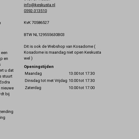
info@keskusta.nl
0592-313510
KvK 70586527
n
BTW NL129555630B03
Dit is ook de Webshop van Kosadome (
Kosadome is maandag niet open Keskusta
t een
wel )
op en
s
Openingstijden
rt u dat
Maandag
13.00 tot 17.30
s stuurt
Dinsdag tot met Vrijdag
10.00 tot 17.30
 Zodra
Zaterdag
10.00 tot 17.00
t nieuwe
dt bij
rzending
ing