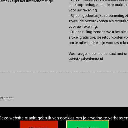
gemakkelijkt het uw toekomstige
aankoopbedrag maar de retourkoste
voor uw rekening.
- Bij een gedeeltelijke retournering zi
zowel de bezorgkosten als retourk
voor uw rekening.
- Bij een ruiling zenden we u het nie
artikel gratis toe, de retourkosten v
om te ruilen artikel zijn voor uw reke
Voor vragen neemt u contact met o
via:info@keskusta.nl
tatement
Deze website maakt gebruik van cookies om je ervaring te verbeteren