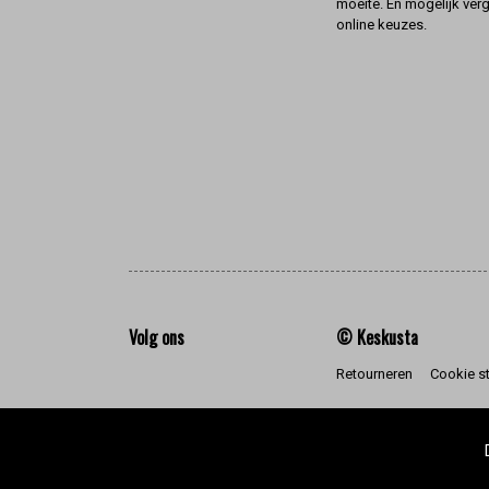
moeite. En mogelijk ver
online keuzes.
Volg ons
© Keskusta
Retourneren
Cookie s