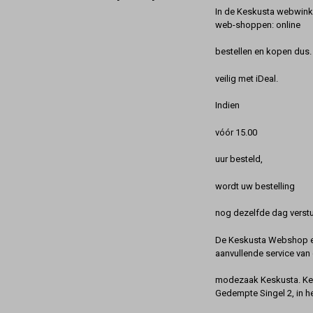
In de Keskusta webwinke
web-shoppen: online
bestellen en kopen dus. 
veilig met iDeal.
Indien
vóór 15.00
uur besteld,
wordt uw bestelling
nog dezelfde dag verstu
De Keskusta Webshop en
aanvullende service van 
modezaak Keskusta. Kes
Gedempte Singel 2, in h