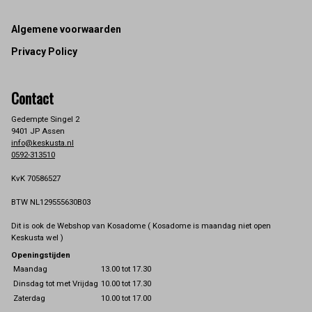
Footer
Algemene voorwaarden
Privacy Policy
Contact
Gedempte Singel 2
9401 JP Assen
info@keskusta.nl
0592-313510
KvK 70586527
BTW NL129555630B03
Dit is ook de Webshop van Kosadome ( Kosadome is maandag niet open
Keskusta wel )
Openingstijden
Maandag
13.00 tot 17.30
Dinsdag tot met Vrijdag
10.00 tot 17.30
Zaterdag
10.00 tot 17.00