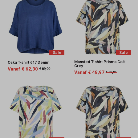
Sale
Sale
Mansted T-shirt Prisma Colt
Oska T-shirt 617 Denim
Grey
Vanaf € 62,30
€ 89,00
Vanaf € 48,97
€ 69,95