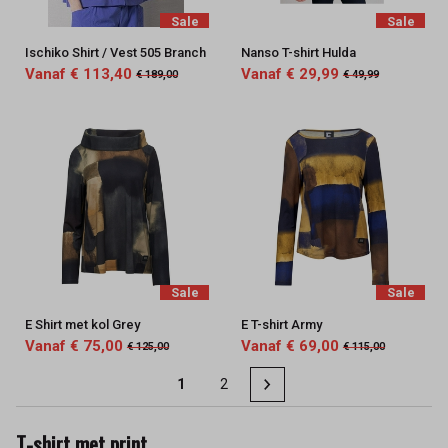
Sale
Sale
Ischiko Shirt / Vest 505 Branch
Nanso T-shirt Hulda
Vanaf € 113,40
Vanaf € 29,99
€ 189,00
€ 49,99
Sale
Sale
E Shirt met kol Grey
E T-shirt Army
Vanaf € 75,00
Vanaf € 69,00
€ 125,00
€ 115,00
1
2
T-shirt met print