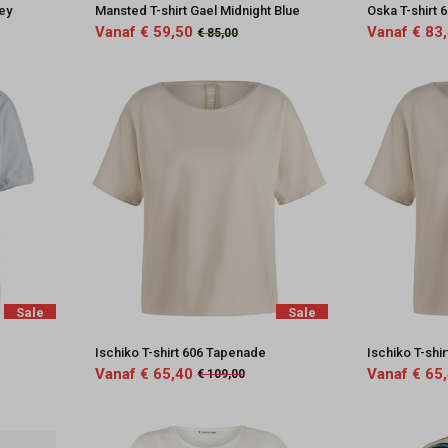
rey
Mansted T-shirt Gael Midnight Blue
Oska T-shirt 
Vanaf € 59,50
Vanaf € 83
€ 85,00
Sale
Sale
Ischiko T-shirt 606 Tapenade
Ischiko T-shir
Vanaf € 65,40
Vanaf € 65
€ 109,00