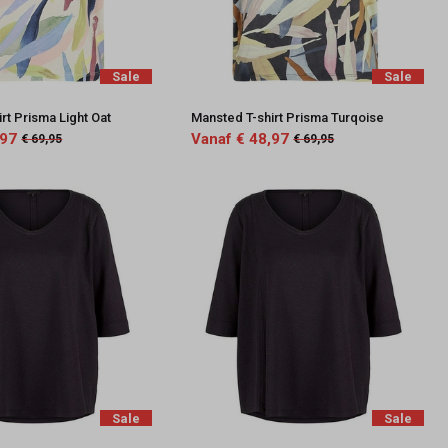
Sale
Sale
rt Prisma Light Oat
Mansted T-shirt Prisma Turqoise
,97
Vanaf € 48,97
€ 69,95
€ 69,95
Sale
Sale