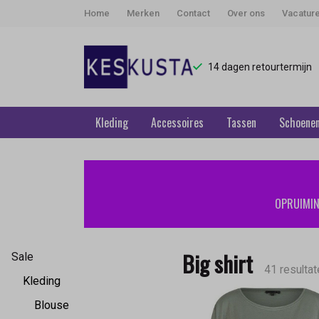
Home
Merken
Contact
Over ons
Vacatur
14 dagen retourtermijn
Kleding
Accessoires
Tassen
Schoene
Big
shirt
OPRUIMING
-
Keskusta
Big shirt
Sale
41 resultat
Kleding
Blouse