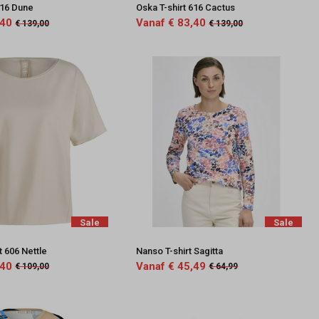
616 Dune
Oska T-shirt 616 Cactus
,40
Vanaf € 83,40
€ 139,00
€ 139,00
Sale
Sale
t 606 Nettle
Nanso T-shirt Sagitta
,40
Vanaf € 45,49
€ 109,00
€ 64,99