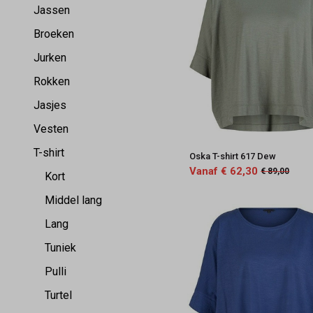
Jassen
Broeken
Jurken
Rokken
Jasjes
Vesten
T-shirt
Oska T-shirt 617 Dew
Vanaf € 62,30
€ 89,00
Kort
Middel lang
Lang
Tuniek
Pulli
Turtel