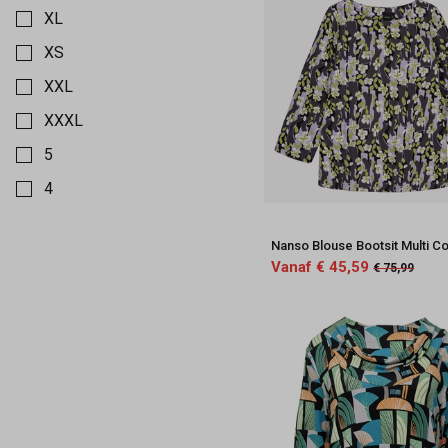
XL
XS
XXL
XXXL
5
4
3
Nanso Blouse Bootsit Multi Co
2
Vanaf € 45,59
€ 75,99
1
0