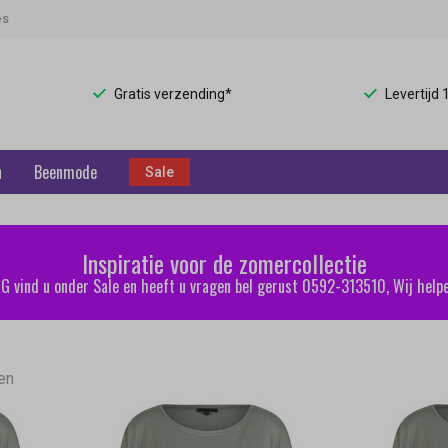
es
Gratis verzending*
Levertijd
n
Beenmode
Sale
Inspiratie voor de zomercollectie
 vind u onder Sale en heeft u vragen bel gerust 0592-313510, Wij helpe
en