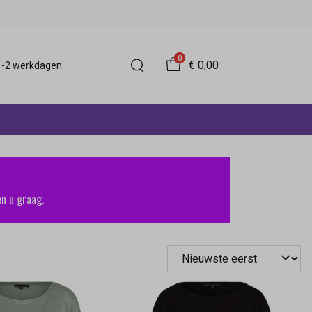
0
€ 0,00
 1-2 werkdagen
n u graag.