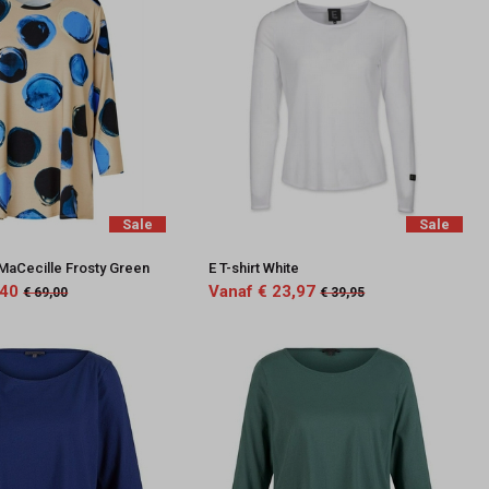
Sale
Sale
 MaCecille Frosty Green
E T-shirt White
,40
Vanaf € 23,97
€ 69,00
€ 39,95