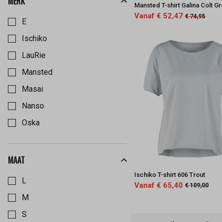
MERK
Mansted T-shirt Galina Colt G
Kies een Merk om op te filteren
Vanaf € 52,47
€ 74,95
E
Ischiko
LauRie
Mansted
Masai
Nanso
Oska
MAAT
Kies een Maat om op te filteren
Ischiko T-shirt 606 Trout
L
Vanaf € 65,40
€ 109,00
M
S