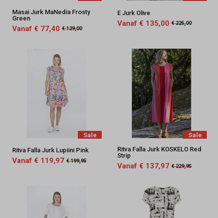
Masai Jurk MaNedia Frosty
E Jurk Olive
Green
Vanaf € 135,00
€ 225,00
Vanaf € 77,40
€ 129,00
Sale
Sale
Ritva Falla Jurk KOSKELO Red
Ritva Falla Jurk Lupiini Pink
Strip
Vanaf € 119,97
€ 199,95
Vanaf € 137,97
€ 229,95