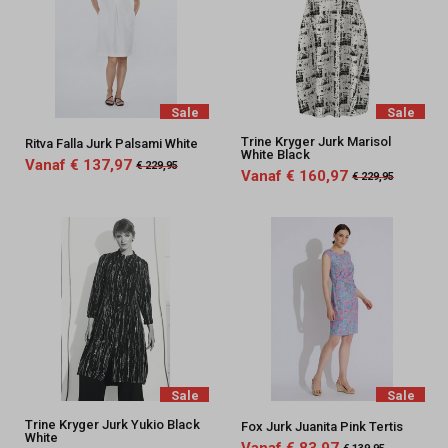
Sale
Sale
Trine Kryger Jurk Marisol
Ritva Falla Jurk Palsami White
White Black
Vanaf € 137,97
€ 229,95
Vanaf € 160,97
€ 229,95
Sale
Sale
Trine Kryger Jurk Yukio Black
Fox Jurk Juanita Pink Tertis
White