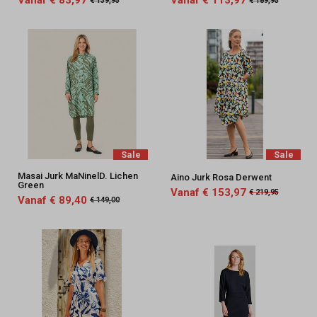
Vanaf € 83,97
Vanaf € 113,97
€ 139,95
€ 189,95
Sale
Sale
Masai Jurk MaNinelD. Lichen
Aino Jurk Rosa Derwent
Green
Vanaf € 153,97
€ 219,95
Vanaf € 89,40
€ 149,00