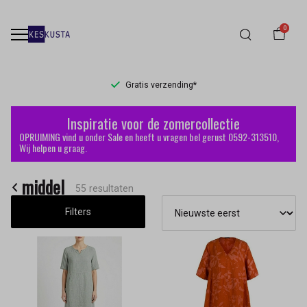
0
Gratis verzending*
middel
Inspiratie voor de zomercollectie
-
OPRUIMING vind u onder Sale en heeft u vragen bel gerust 0592-313510,
Wij helpen u graag.
Keskusta
middel
55 resultaten
Filters