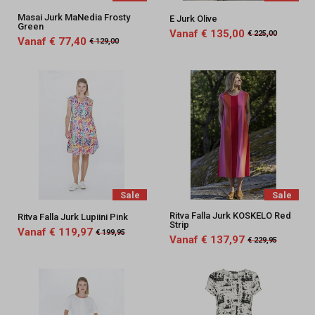
Masai Jurk MaNedia Frosty
E Jurk Olive
Green
Vanaf € 135,00
€ 225,00
Vanaf € 77,40
€ 129,00
Sale
Sale
Ritva Falla Jurk KOSKELO Red
Ritva Falla Jurk Lupiini Pink
Strip
Vanaf € 119,97
€ 199,95
Vanaf € 137,97
€ 229,95