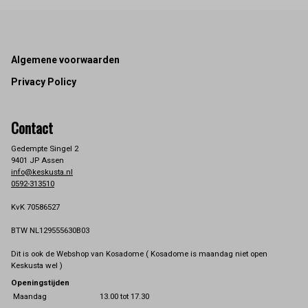
Footer
Algemene voorwaarden
Privacy Policy
Contact
Gedempte Singel 2
9401 JP Assen
info@keskusta.nl
0592-313510
KvK 70586527
BTW NL129555630B03
Dit is ook de Webshop van Kosadome ( Kosadome is maandag niet open
Keskusta wel )
Openingstijden
Maandag
13.00 tot 17.30