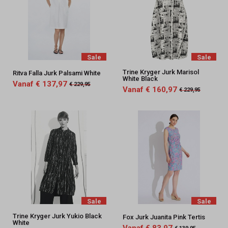
Sale
Sale
Trine Kryger Jurk Marisol
Ritva Falla Jurk Palsami White
White Black
Vanaf € 137,97
€ 229,95
Vanaf € 160,97
€ 229,95
Sale
Sale
Trine Kryger Jurk Yukio Black
Fox Jurk Juanita Pink Tertis
White