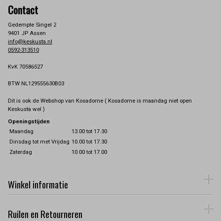
Contact
Gedempte Singel 2
9401 JP Assen
info@keskusta.nl
0592-313510
KvK 70586527
BTW NL129555630B03
Dit is ook de Webshop van Kosadome ( Kosadome is maandag niet open
Keskusta wel )
Openingstijden
Maandag
13.00 tot 17.30
Dinsdag tot met Vrijdag
10.00 tot 17.30
Zaterdag
10.00 tot 17.00
Winkel informatie
Ruilen en Retourneren