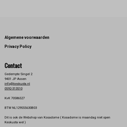
Footer
Algemene voorwaarden
Privacy Policy
Contact
Gedempte Singel 2
9401 JP Assen
info@keskusta.nl
0592-313510
KvK 70586527
BTW NL129555630B03
Dit is ook de Webshop van Kosadome ( Kosadome is maandag niet open
Keskusta wel )