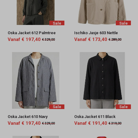
Sale
Sale
Oska Jacket 612 Palmtree
Ischiko Jasje 603 Nettle
Vanaf € 197,40
Vanaf € 173,40
€ 329,00
€ 289,00
Sale
Sale
Oska Jacket 610 Navy
Oska Jacket 611 Black
Vanaf € 197,40
Vanaf € 191,40
€ 329,00
€ 319,00