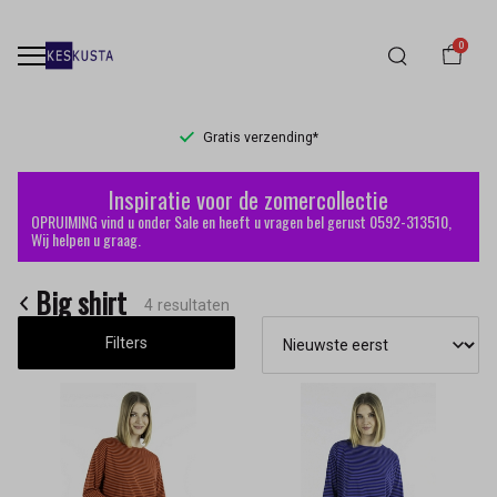
0
Gratis verzending*
Big
Inspiratie voor de zomercollectie
shirt
OPRUIMING vind u onder Sale en heeft u vragen bel gerust 0592-313510,
Wij helpen u graag.
-
Big shirt
Keskusta
4 resultaten
Filters