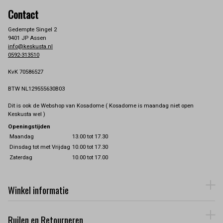
Contact
Gedempte Singel 2
9401 JP Assen
info@keskusta.nl
0592-313510
KvK 70586527
BTW NL129555630B03
Dit is ook de Webshop van Kosadome ( Kosadome is maandag niet open
Keskusta wel )
Openingstijden
Maandag
13.00 tot 17.30
Dinsdag tot met Vrijdag
10.00 tot 17.30
Zaterdag
10.00 tot 17.00
Winkel informatie
Ruilen en Retourneren