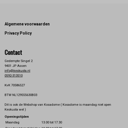
Footer
Algemene voorwaarden
Privacy Policy
Contact
Gedempte Singel 2
9401 JP Assen
info@keskusta.nl
0592-313510
KvK 70586527
BTW NL129555630B03
Dit is ook de Webshop van Kosadome ( Kosadome is maandag niet open
Keskusta wel )
Openingstijden
Maandag
13.00 tot 17.30