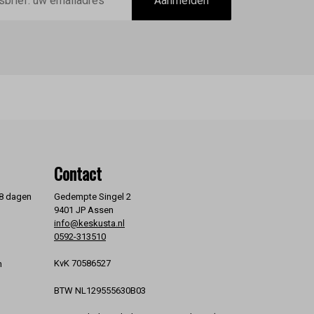
Aanmelden
Contact
 8 dagen
Gedempte Singel 2
9401 JP Assen
info@keskusta.nl
0592-313510
KvK 70586527
n
BTW NL129555630B03