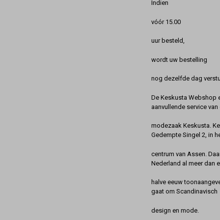
Indien
vóór 15.00
uur besteld,
wordt uw bestelling
nog dezelfde dag verstu
De Keskusta Webshop en
aanvullende service van 
modezaak Keskusta. Kes
Gedempte Singel 2, in h
centrum van Assen. Daa
Nederland al meer dan 
halve eeuw toonaangeve
gaat om Scandinavisch
design en mode.