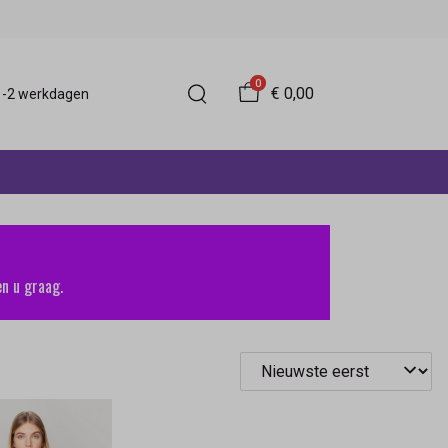
0
€ 0,00
 1-2 werkdagen
n u graag.