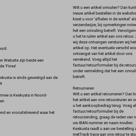
Wilt u een artikel omruilen? Dan kun
nieuw artikel bestellen in de websh
kiest u voor 'afhalen in de winkel' al
verzendwijze, bij opmerkingen notee
het een omruiling betreft. Vervolgen
u het te ruilen artikel aan ons retour.
wij deze ontvangen versturen wij he
artikel op. Het eventuele verschil wor
urd.
ontvangst van het artikel door ons
verrekend. Voeg altijd het
 Website zijn beide een
factuur/retourformulier bij de retou
de ‘Finse’
onder vermelding dat het een omruil
betreft.
kusta is sinds gevestigd aan de
et
Retourneren
Wilt u een artikel retourneren? Dan k
rmee is Keskusta in Noord-
het artikel aan ons retoursturen en 
een
u het aankoopbedrag terug. Voeg alt
factuur/retourformulier bij de
nd en vooruitstrevend waar het
retourzending, graag de reden van r
uw IBAN nummer en naam invullen.
Keskusta raadt u aan uw bestelling a
metTrack trace aan ons retour te stu