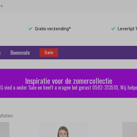
es
Gratis verzending*
Levertijd
n
Beenmode
Sale
Inspiratie voor de zomercollectie
 vind u onder Sale en heeft u vragen bel gerust 0592-313510, Wij helpe
ultaten