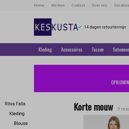
Home
Merken
Contact
Over ons
Vacatur
14 dagen retourtermijn
Kleding
Accessoires
Tassen
Schoene
Korte
mouw
OPRUIMING
-
Keskusta
Korte mouw
Ritva Falla
3 res
Kleding
Blouse