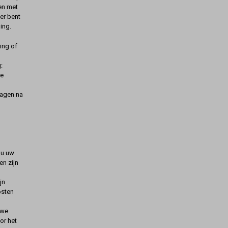
gen met
er bent
ing.
ing of
:
de
dagen na
t u uw
n zijn
jn
osten
uwe
oor het