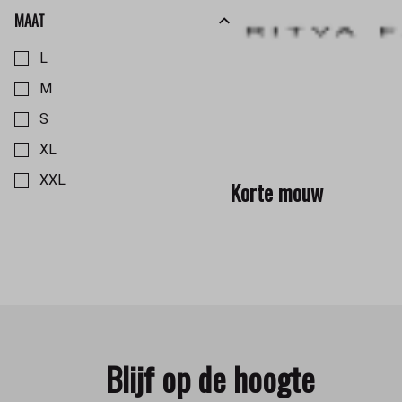
MAAT
Kies een Maat om op te filteren
L
M
S
XL
XXL
Korte mouw
Blijf op de hoogte