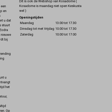
Dit is ook de Webshop van Kosadome (
Kosadome is maandag niet open Keskusta
t een
wel )
op en
s
Openingstijden
rt u dat
Maandag
13.00 tot 17.30
s stuurt
Dinsdag tot met Vrijdag
10.00 tot 17.30
 Zodra
Zaterdag
10.00 tot 17.00
t nieuwe
dt bij
rzending
ing
unt u
ontvangt
ijd het
etour,
ltijd
ren. Op