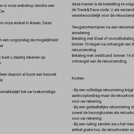
deze manier is de bestelling te vol
en in onze webshop slechts een
de Track&Trace code. U als verzend
 De
verantwoordelijk voor de retourzend
 in onze winkel in Assen. Deze
Terugstorttermijnen na een retourner
annulering
Betaling met iDeal of vooruitbetaling
in een oogopslag de mogelijkheid
binnen 10 dagen na ontvangst van 
ar
retourzending
Betaling met creditcard: binnen 14 
k kunt u daarbij rekenen op
ontvangst van de retourzending.
n
lleen daarom al loont een bezoek
Kosten
de
- Bij een volledige retournering krijg
gemakkelijkt het uw toekomstige
aankoopbedrag maar de retourkoste
voor uw rekening.
- Bij een gedeeltelijke retournering zi
zowel de bezorgkosten als retourk
voor uw rekening.
- Bij een ruiling zenden we u het nie
artikel gratis toe, de retourkosten v