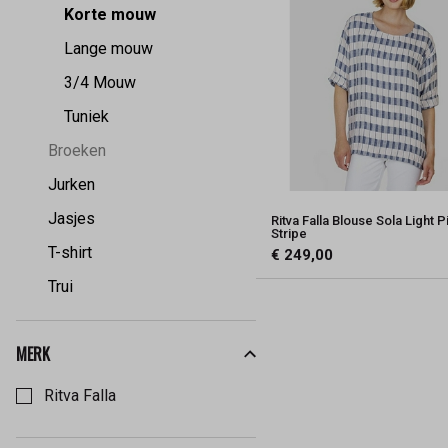
Korte mouw
Lange mouw
3/4 Mouw
Tuniek
Broeken
Jurken
Jasjes
Ritva Falla Blouse Sola Light P
Stripe
T-shirt
€ 249,00
Trui
MERK
Kies een Merk om op te filteren
Ritva Falla